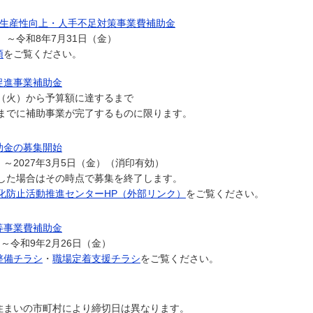
等生産性向上・人手不足対策事業費補助金
）～令和8年7月31日（金）
領
をご覧ください。
促進事業補助金
日（火）から予算額に達するまで
）までに補助事業が完了するものに限ります。
助金の募集開始
）～2027年3月5日（金）（消印有効）
場合はその時点で募集を終了します。
化防止活動推進センターHP（外部リンク）
をご覧ください。
等事業費補助金
～令和9年2月26日（金）
整備チラシ
・
職場定着支援チラシ
をご覧ください。
住まいの市町村により締切日は異なります。