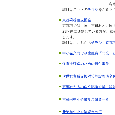
各市町村窓口へ相談
詳細はこちらの
チラシ
をご覧下
京都府移住支援金
京都府では、国、市町村と共同
23区内に通勤している方が、京
します。
詳細は、こちらの
チラシ
、
京都
中小企業向け制度融資「開業・
保育士確保のための貸付事業
次世代育成支援対策施設整備交
京都わかもの自立応援企業」認
京都府中小企業制度融資一覧
元気印中小企業認定制度