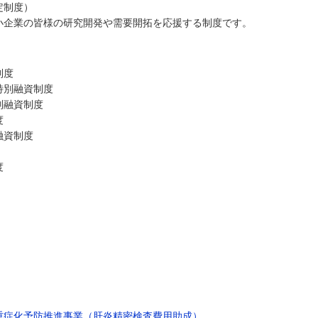
定制度）
企業の皆様の研究開発や需要開拓を応援する制度です。
制度
特別融資制度
別融資制度
度
融資制度
度
重症化予防推進事業（肝炎精密検査費用助成）