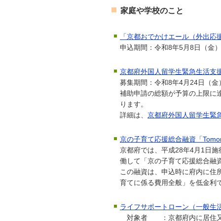
家庭や学校のこと
「京都おでかけエール（外出応
申込期間：令和8年5月8日（金）
京都府外国人留学生緊急生活支
募集期間：令和8年4月24日（金
補助申請の総額が予算の上限に
ります。
詳細は、
京都府外国人留学生緊
京の子育て応援総合融資「Tomorr
京都府では、平成28年4月1日
働して「京の子育て応援総合融資『T
この融資は、申込時に府内に住
育てに係る費用全般」を低金利
ライフサポートローン（一般生
対象者 ：京都府内に居住又