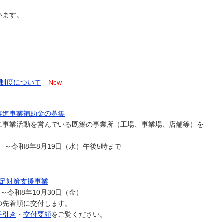
います。
免制度について
New
推進事業補助金の募集
に事業活動を営んでいる既築の事業所（工場、事業場、店舗等）を
）～令和8年8月19日（水）午後5時まで
。
不足対策支援事業
～令和8年10月30日（金）
の先着順に交付します。
手引き
・
交付要領
をご覧ください。