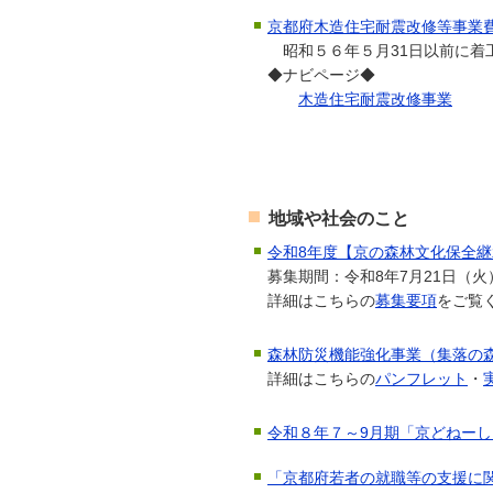
京都府木造住宅耐震改修等事業
昭和５６年５月31日以前に
◆ナビページ◆
木造住宅耐震改修事業
地域や社会のこと
令和8年度【京の森林文化保全
募集期間：令和8年7月21日（火
詳細はこちらの
募集要項
をご覧
森林防災機能強化事業（集落の
詳細はこちらの
パンフレット
・
令和８年７～9月期「京どねー
「京都府若者の就職等の支援に