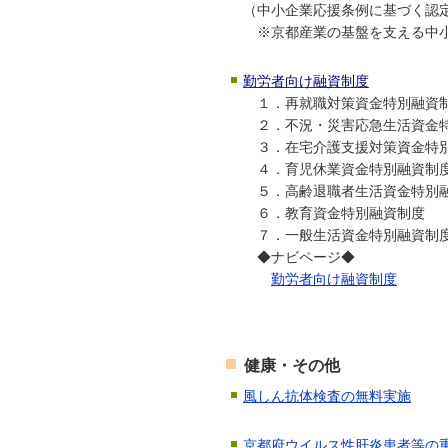
（中小企業応援条例に基づく認
※京都産業の基盤を支える中小
勤労者向け融資制度
１．再就職対策資金特別融資
２．不況・災害応急生活資金
３．在宅介護支援対策資金特
４．育児休業資金特別融資制
５．高齢退職者生活資金特別
６．教育資金特別融資制度
７．一般生活資金特別融資制
◆ナビページ◆
勤労者向け融資制度
健康・その他
風しん抗体検査の無料実施
京都府ウイルス性肝炎患者等の