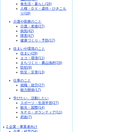
食生活・暮らし(16)
人権・ＤＶ・虐待・ひきこも
り(18)
介護や医療のこと
介護・老後(27)
病気(42)
障害(47)
健康づくり・予防(17)
住まいや環境のこと
住まい(29)
エコ・環境(11)
まちづくり・農山漁村(19)
防犯(9)
防災・災害(13)
仕事のこと
就職・就労(27)
能力開発(17)
学びたい、活動したい
スポーツ・生涯学習(27)
観光・国際(14)
ＮＰＯ・ボランティア(11)
府政(7)
2.企業・事業者向け
企業・経営(54)