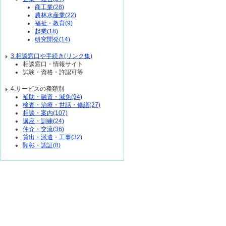
商工業(28)
農林水産業(22)
福祉・教育(9)
起業(18)
研究開発(14)
3.相談窓口や手続き(リンク集)
相談窓口・情報サイト
試験・資格・許認可等
4.サービスの種類別
補助・融資・減免(94)
検査・治療・世話・修繕(27)
相談・案内(107)
講座・訓練(24)
仲介・交流(36)
貸出・派遣・工事(32)
顕彰・認証(8)