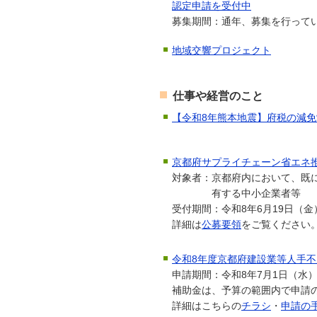
認定申請を受付中
募集期間：通年、募集を行って
地域交響プロジェクト
仕事や経営のこと
【令和8年熊本地震】府税の減
京都府サプライチェーン省エネ
対象者：京都府内において、既
有する中小企業者等
受付期間：令和8年6月19日（金
詳細は
公募要領
をご覧ください
令和8年度京都府建設業等人手
申請期間：令和8年7月1日（水）
補助金は、予算の範囲内で申請
詳細はこちらの
チラシ
・
申請の