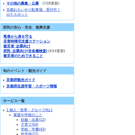
その他の募集・公募
(7/28更新)
京都おもいやり駐車場、受付中！
ロケスポット
府民の安心・安全、復興支援
竜巻から身を守る
災害時帰宅支援ステーション
被災者･企業向け
府民･企業向け(含各種検査)
(4/14更新)
被災者のためできること
旬のイベント・観光ガイド
京都府観光ガイド
京都府生涯学習・スポーツ情報
サービス一覧
1.個人・世帯・グループ向け
家庭や学校のこと
妊娠・出産(12)
子育て(54)
学校・学費(43)
低所得(27)