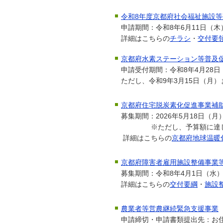
令和8年度京都府社会福祉施設
申請期間：令和8年6月11日（木
詳細はこちらの
チラシ
・
交付要
京都府水素ステーション等普及
申請受付期間：令和8年4月28
ただし、令和9年3月15日（月
京都府住宅脱炭素化促進事業補
募集期間：2026年5月18日（月
※ただし、予算額に達した
詳細はこちらの
京都府地球温暖
京都府障害者雇用施設整備事業
募集期間：令和8年4月1日（水）
詳細はこちらの
交付要綱
・
施設
農業者等営農継続緊急支援事業
申請締切・申請書類提出先：お