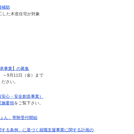
費補助
着工した木造住宅が対象
継承事業】の募集
）～9月11日（金）まで
ください。
森安心・安全創造事業）
実施要領
をご覧下さい。
しょん」寄附受付開始
関する条例」に基づく就職支援事業に関する計画の