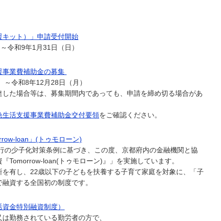
援キット）」申請受付開始
～令和9年1月31日（日）
援事業費補助金の募集
）～令和8年12月28日（月）
達した場合等は、募集期間内であっても、申請を締め切る場合があ
急生活支援事業費補助金交付要領
をご確認ください。
ow-loan」(トゥモローン)
施行の少子化対策条例に基づき、この度、京都府内の金融機関と協
omorrow-loan(トゥモローン)』」を実施しています。
所を有し、22歳以下の子どもを扶養する子育て家庭を対象に、「子
で融資する全国初の制度です。
活資金特別融資制度）
は勤務されている勤労者の方で、