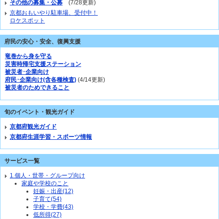
その他の募集・公募
(7/28更新)
京都おもいやり駐車場、受付中！
ロケスポット
府民の安心・安全、復興支援
竜巻から身を守る
災害時帰宅支援ステーション
被災者･企業向け
府民･企業向け(含各種検査)
(4/14更新)
被災者のためできること
旬のイベント・観光ガイド
京都府観光ガイド
京都府生涯学習・スポーツ情報
サービス一覧
1.個人・世帯・グループ向け
家庭や学校のこと
妊娠・出産(12)
子育て(54)
学校・学費(43)
低所得(27)