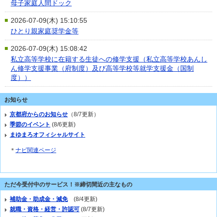
母子家庭人間ドック
2026-07-09(木) 15:10:55
ひとり親家庭奨学金等
2026-07-09(木) 15:08:42
私立高等学校に在籍する生徒への修学支援（私立高等学校あんし
ん修学支援事業（府制度）及び高等学校等就学支援金（国制
度））
お知らせ
京都府からのお知らせ
（8/7更新）
季節のイベント
(8/6更新)
まゆまろオフィシャルサイト
＊
ナビ関連ページ
ただ今受付中のサービス！※締切間近の主なもの
補助金・助成金・減免
(8/4更新)
就職・資格・経営・許認可
(8/7更新)