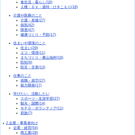
食生活・暮らし(16)
人権・ＤＶ・虐待・ひきこもり(18)
介護や医療のこと
介護・老後(27)
病気(42)
障害(47)
健康づくり・予防(17)
住まいや環境のこと
住まい(29)
エコ・環境(11)
まちづくり・農山漁村(19)
防犯(9)
防災・災害(13)
仕事のこと
就職・就労(27)
能力開発(17)
学びたい、活動したい
スポーツ・生涯学習(27)
観光・国際(14)
ＮＰＯ・ボランティア(11)
府政(7)
2.企業・事業者向け
企業・経営(54)
商工業(28)