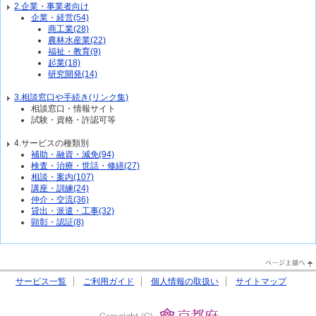
2.企業・事業者向け
企業・経営(54)
商工業(28)
農林水産業(22)
福祉・教育(9)
起業(18)
研究開発(14)
3.相談窓口や手続き(リンク集)
相談窓口・情報サイト
試験・資格・許認可等
4.サービスの種類別
補助・融資・減免(94)
検査・治療・世話・修繕(27)
相談・案内(107)
講座・訓練(24)
仲介・交流(36)
貸出・派遣・工事(32)
顕彰・認証(8)
PageTop↑
サービス一覧
ご利用ガイド
個人情報の取扱い
サイトマップ