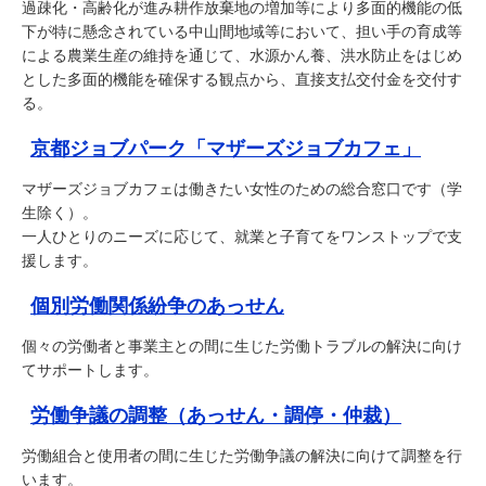
過疎化・高齢化が進み耕作放棄地の増加等により多面的機能の低
下が特に懸念されている中山間地域等において、担い手の育成等
による農業生産の維持を通じて、水源かん養、洪水防止をはじめ
とした多面的機能を確保する観点から、直接支払交付金を交付す
る。
京都ジョブパーク「マザーズジョブカフェ」
マザーズジョブカフェは働きたい女性のための総合窓口です（学
生除く）。
一人ひとりのニーズに応じて、就業と子育てをワンストップで支
援します。
個別労働関係紛争のあっせん
個々の労働者と事業主との間に生じた労働トラブルの解決に向け
てサポートします。
労働争議の調整（あっせん・調停・仲裁）
労働組合と使用者の間に生じた労働争議の解決に向けて調整を行
います。