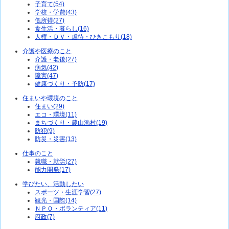
子育て(54)
学校・学費(43)
低所得(27)
食生活・暮らし(16)
人権・ＤＶ・虐待・ひきこもり(18)
介護や医療のこと
介護・老後(27)
病気(42)
障害(47)
健康づくり・予防(17)
住まいや環境のこと
住まい(29)
エコ・環境(11)
まちづくり・農山漁村(19)
防犯(9)
防災・災害(13)
仕事のこと
就職・就労(27)
能力開発(17)
学びたい、活動したい
スポーツ・生涯学習(27)
観光・国際(14)
ＮＰＯ・ボランティア(11)
府政(7)