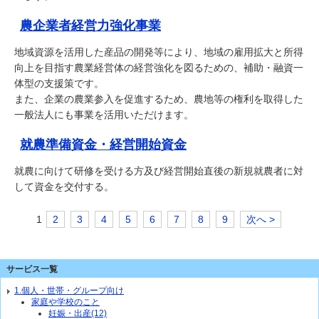
農企業者経営力強化事業
地域資源を活用した産品の開発等により、地域の雇用拡大と所得
向上を目指す農業経営体の経営強化を図るための、補助・融資一
体型の支援策です。
また、企業の農業参入を促進するため、農地等の権利を取得した
一般法人にも事業を活用いただけます。
就農準備資金・経営開始資金
就農に向けて研修を受ける方及び経営開始直後の新規就農者に対
して資金を交付する。
1
2
3
4
5
6
7
8
9
次へ >
サービス一覧
1.個人・世帯・グループ向け
家庭や学校のこと
妊娠・出産(12)