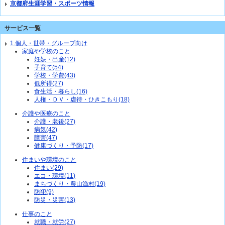
京都府生涯学習・スポーツ情報
サービス一覧
1.個人・世帯・グループ向け
家庭や学校のこと
妊娠・出産(12)
子育て(54)
学校・学費(43)
低所得(27)
食生活・暮らし(16)
人権・ＤＶ・虐待・ひきこもり(18)
介護や医療のこと
介護・老後(27)
病気(42)
障害(47)
健康づくり・予防(17)
住まいや環境のこと
住まい(29)
エコ・環境(11)
まちづくり・農山漁村(19)
防犯(9)
防災・災害(13)
仕事のこと
就職・就労(27)