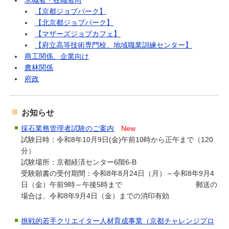
求職者・在職者向
【京都ジョブパーク】
【北京都ジョブパーク】
【マザーズジョブカフェ】
【府立高等技術専門校、地域職業訓練センター】
商工関係、企業向け
農林関係
府政
お知らせ
採石業務管理者試験のご案内
New
試験日時：令和8年10月9日(金)午前10時から正午まで（120
分）
試験場所：京都経済センター6階6-B
受験願書の受付期間：令和8年8月24日（月）～令和8年9月4
日（金）午前9時～午後5時まで 郵送の
場合は、令和8年9月4日（金）までの消印有効
挑戦的若手クリエイター人材育成事業（京都チャレンジプロ