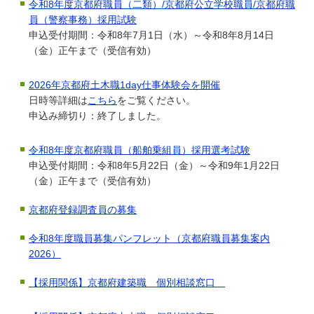
令和8年度京都府職員（二類）/京都府公立学校職員/京都府職
員（警察事務）採用試験
申込受付期間：令和8年7月1日（水）～令和8年8月14日
（金）正午まで（受信有効）
2026年京都府土木職1day仕事体験会を開催
日時等詳細は
こちら
をご覧ください。
申込み締切り：終了しました。
令和8年度京都府職員（船舶乗組員）採用選考試験
申込受付期間：令和8年5月22日（金）～令和9年1月22日
（金）正午まで（受信有効）
京都府登録調査員の募集
令和8年度職員募集パンフレット（京都府職員募集案内
2026）
【採用関係】京都府建築職 個別相談窓口