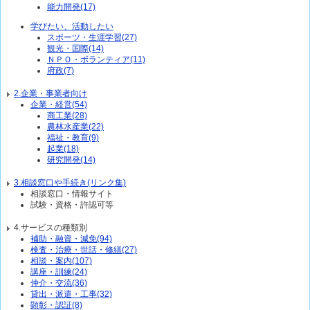
能力開発(17)
学びたい、活動したい
スポーツ・生涯学習(27)
観光・国際(14)
ＮＰＯ・ボランティア(11)
府政(7)
2.企業・事業者向け
企業・経営(54)
商工業(28)
農林水産業(22)
福祉・教育(9)
起業(18)
研究開発(14)
3.相談窓口や手続き(リンク集)
相談窓口・情報サイト
試験・資格・許認可等
4.サービスの種類別
補助・融資・減免(94)
検査・治療・世話・修繕(27)
相談・案内(107)
講座・訓練(24)
仲介・交流(36)
貸出・派遣・工事(32)
顕彰・認証(8)