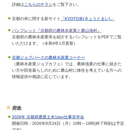
詳細は
こちらのチラシ
をご覧下さい。
京都の米に関する新サイト
「KYOTO米(きょうとまい)」
パンフレット『京都府の農林水産業と農山漁村』
京都府の農林水産業等を紹介するパンフレットをPDFでご覧
いただけます。（令和4年1月更新）
京都ジョブパークの農林水産業コーナー
（農林水産業ジョブカフェ）では、農林漁業の仕事に就きた
い方や田舎暮らしのために農山村に移住を考えている方への
情報提供や相談に応じています。
府政
2026年 京都府農業土木1day仕事見学会
開催日時：2026年8月24日（月）10時～16時(終了時刻は予定
です)