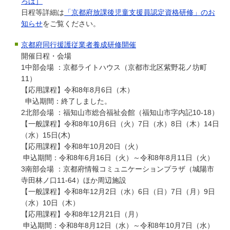
ろば］
日程等詳細は
「京都府放課後児童支援員認定資格研修」のお
知らせ
をご覧ください。
京都府同行援護従業者養成研修開催
開催日程・会場
1中部会場 ：京都ライトハウス（京都市北区紫野花ノ坊町
11）
【応用課程】令和8年8月6日（木）
申込期間：終了しました。
2北部会場 ：福知山市総合福祉会館（福知山市字内記10-18）
【一般課程】令和8年10月6日（火）7日（水）8日（木）14日
（水）15日(木)
【応用課程】令和8年10月20日（火）
申込期間：令和8年6月16日（火）～令和8年8月11日（火）
3南部会場 ：京都府情報コミュニケーションプラザ（城陽市
寺田林ノ口11-64）ほか周辺施設
【一般課程】令和8年12月2日（水）6日（日）7日（月）9日
（水）10日（木）
【応用課程】令和8年12月21日（月）
申込期間：令和8年8月12日（水）～令和8年10月7日（水）