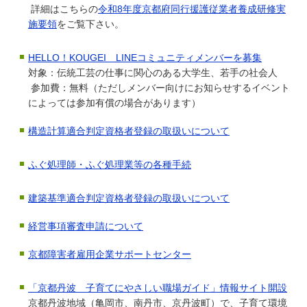
詳細はこちらの
令和8年度京都府同行援護従業者養成研修実
施要領
をご覧下さい。
HELLO！KOUGEI LINEコミュニティメンバーを募集
対象：伝統工芸の仕事に関心のある大学生、若手の社会人
参加費：無料（ただしメンバー向けにお知らせするイベント
によっては参加有償の場合があります）
構造計算適合判定資格者登録の取扱いについて
ふぐ処理師・ふぐ処理業等の各種手続
建築基準適合判定資格者登録の取扱いについて
経営事項審査申請について
京都障害者雇用企業サポートセンター
「京都丹波 子育てにやさしい職場ガイド」情報サイト開設
京都丹波地域（亀岡市、南丹市、京丹波町）で、子育て環境