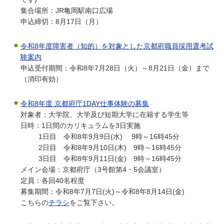
集合場所：JR亀岡駅南口広場
申込締切：8月17日（月）
令和8年度障害者（知的）を対象とした京都府職員採用選考試
験案内
申込受付期間：令和8年7月28日（火）～8月21日（金）まで
（消印有効）
令和8年度 京都府庁1DAY仕事体験の募集
対象者：大学院、大学及び短期大学に在籍する学生等
日時：1日間のカリキュラムを3日実施
1日目 令和8年9月9日(水) 9時～16時45分
2日目 令和8年9月10日(木) 9時～16時45分
3日目 令和8年9月11日(金) 9時～16時45分
メイン会場：京都府庁（3号館第4・5会議室）
定員：各回40名程度
募集期間：令和8年7月7日(火)～令和8年8月14日(金)
こちらの
チラシ
をご覧下さい。