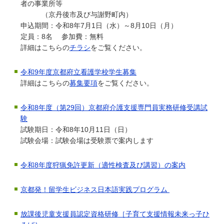
者の事業所等
（京丹後市及び与謝野町内）
申込期間：令和8年7月1日（水）～8月10日（月）
定員：8名 参加費：無料
詳細はこちらの
チラシ
をご覧ください。
令和9年度京都府立看護学校学生募集
詳細はこちらの
募集要項
をご覧ください。
令和8年度（第29回）京都府介護支援専門員実務研修受講試
験
試験期日：令和8年10月11日（日）
試験会場：試験会場は受験票で案内します
令和8年度狩猟免許更新（適性検査及び講習）の案内
京都発！留学生ビジネス日本語実践プログラム
放課後児童支援員認定資格研修［子育て支援情報未来っ子ひ