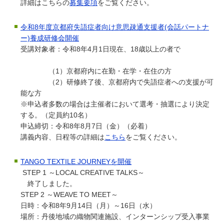
詳細はこちらの
募集要項
をご覧ください。
令和8年度京都府失語症者向け意思疎通支援者(会話パートナ
ー)養成研修会開催
受講対象者：令和8年4月1日現在、18歳以上の者で
（1）京都府内に在勤・在学・在住の方
（2）研修終了後、京都府内で失語症者への支援が可
能な方
※申込者多数の場合は主催者において選考・抽選により決定
する。（定員約10名）
申込締切：令和8年8月7日（金）（必着）
講義内容、日程等の詳細は
こちら
をご覧ください。
TANGO TEXTILE JOURNEYを開催
STEP 1 ～LOCAL CREATIVE TALKS～
終了しました。
STEP 2 ～WEAVE TO MEET～
日時：令和8年9月14日（月）～16日（水）
場所：丹後地域の織物関連施設、インターンシップ受入事業