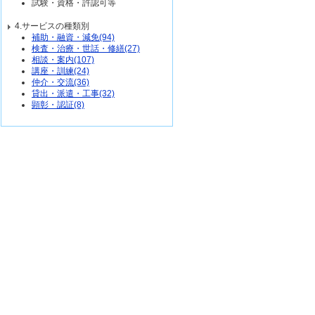
試験・資格・許認可等
4.サービスの種類別
補助・融資・減免(94)
検査・治療・世話・修繕(27)
相談・案内(107)
講座・訓練(24)
仲介・交流(36)
貸出・派遣・工事(32)
顕彰・認証(8)