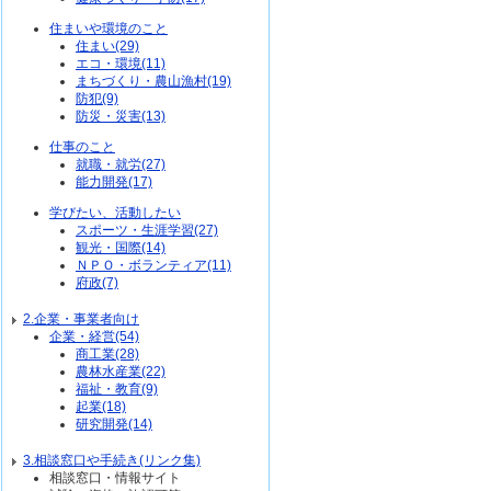
住まいや環境のこと
住まい(29)
エコ・環境(11)
まちづくり・農山漁村(19)
防犯(9)
防災・災害(13)
仕事のこと
就職・就労(27)
能力開発(17)
学びたい、活動したい
スポーツ・生涯学習(27)
観光・国際(14)
ＮＰＯ・ボランティア(11)
府政(7)
2.企業・事業者向け
企業・経営(54)
商工業(28)
農林水産業(22)
福祉・教育(9)
起業(18)
研究開発(14)
3.相談窓口や手続き(リンク集)
相談窓口・情報サイト