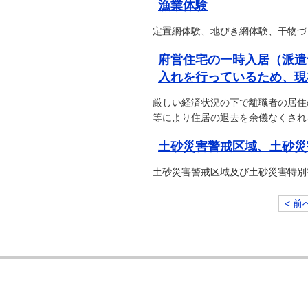
漁業体験
定置網体験、地びき網体験、干物づ
府営住宅の一時入居（派遣
入れを行っているため、現
厳しい経済状況の下で離職者の居住
等により住居の退去を余儀なくされ
土砂災害警戒区域、土砂災
土砂災害警戒区域及び土砂災害特別
< 前