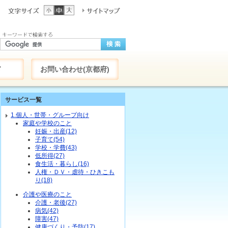
ド
お問い合わせ(京都府)
サービス一覧
1.個人・世帯・グループ向け
家庭や学校のこと
妊娠・出産(12)
子育て(54)
学校・学費(43)
低所得(27)
食生活・暮らし(16)
人権・ＤＶ・虐待・ひきこも
り(18)
介護や医療のこと
介護・老後(27)
病気(42)
障害(47)
健康づくり・予防(17)