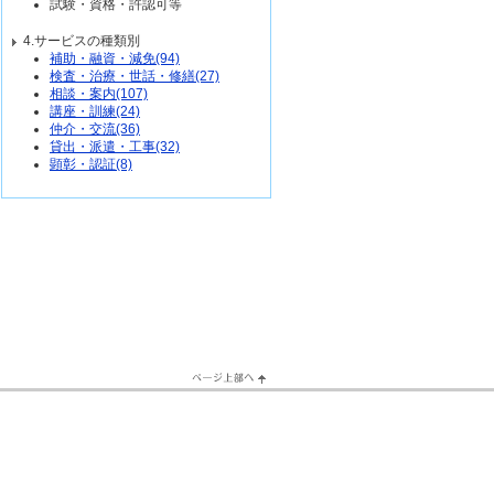
試験・資格・許認可等
4.サービスの種類別
補助・融資・減免(94)
検査・治療・世話・修繕(27)
相談・案内(107)
講座・訓練(24)
仲介・交流(36)
貸出・派遣・工事(32)
顕彰・認証(8)
PageTop↑