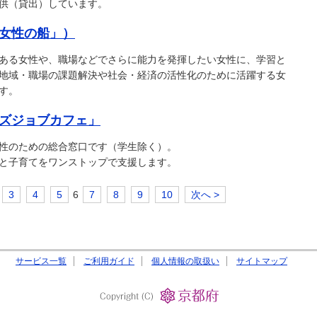
供（貸出）しています。
女性の船」）
ある女性や、職場などでさらに能力を発揮したい女性に、学習と
地域・職場の課題解決や社会・経済の活性化のために活躍する女
す。
ズジョブカフェ」
性のための総合窓口です（学生除く）。
と子育てをワンストップで支援します。
3
4
5
6
7
8
9
10
次へ >
サービス一覧
ご利用ガイド
個人情報の取扱い
サイトマップ