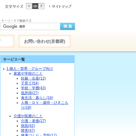
ド
お問い合わせ(京都府)
サービス一覧
1.個人・世帯・グループ向け
家庭や学校のこと
妊娠・出産(12)
子育て(54)
学校・学費(43)
低所得(27)
食生活・暮らし(16)
人権・ＤＶ・虐待・ひきこも
り(18)
介護や医療のこと
介護・老後(27)
病気(42)
障害(47)
健康づくり・予防(17)