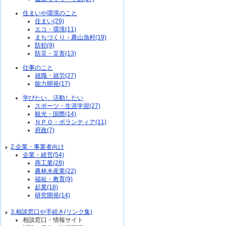
住まいや環境のこと
住まい(29)
エコ・環境(11)
まちづくり・農山漁村(19)
防犯(9)
防災・災害(13)
仕事のこと
就職・就労(27)
能力開発(17)
学びたい、活動したい
スポーツ・生涯学習(27)
観光・国際(14)
ＮＰＯ・ボランティア(11)
府政(7)
2.企業・事業者向け
企業・経営(54)
商工業(28)
農林水産業(22)
福祉・教育(9)
起業(18)
研究開発(14)
3.相談窓口や手続き(リンク集)
相談窓口・情報サイト