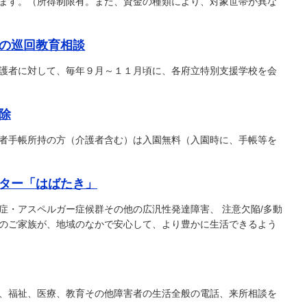
ます。（所得制限有。また、資金の種類により、対象世帯が異な
の巡回教育相談
護者に対して、毎年９月～１１月頃に、各府立特別支援学校を会
除
者手帳所持の方（介護者含む）は入園無料（入園時に、手帳等を
ター「はばたき」
症・アスペルガー症候群その他の広汎性発達障害、 注意欠陥/多動
のご家族が、地域のなかで安心して、より豊かに生活できるよう
、福祉、医療、教育その他障害者の生活全般の電話、来所相談を