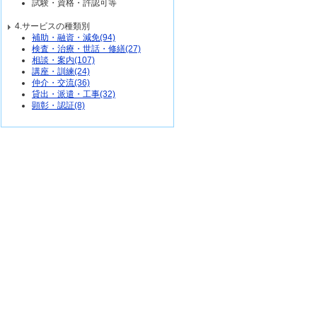
試験・資格・許認可等
4.サービスの種類別
補助・融資・減免(94)
検査・治療・世話・修繕(27)
相談・案内(107)
講座・訓練(24)
仲介・交流(36)
貸出・派遣・工事(32)
顕彰・認証(8)