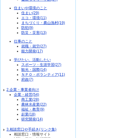
住まいや環境のこと
住まい(29)
エコ・環境(11)
まちづくり・農山漁村(19)
防犯(9)
防災・災害(13)
仕事のこと
就職・就労(27)
能力開発(17)
学びたい、活動したい
スポーツ・生涯学習(27)
観光・国際(14)
ＮＰＯ・ボランティア(11)
府政(7)
2.企業・事業者向け
企業・経営(54)
商工業(28)
農林水産業(22)
福祉・教育(9)
起業(18)
研究開発(14)
3.相談窓口や手続き(リンク集)
相談窓口・情報サイト