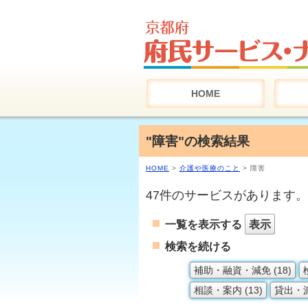
HOME
"障害"の検索結果
HOME
>
介護や医療のこと
> 障害
47件のサービスがあります。
一覧を表示する
表示
検索を続ける
補助・融資・減免 (18)
相談・案内 (13)
貸出・派