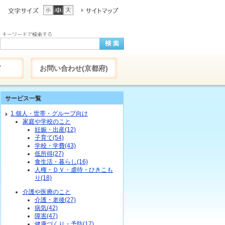
ド
お問い合わせ(京都府)
サービス一覧
1.個人・世帯・グループ向け
家庭や学校のこと
妊娠・出産(12)
子育て(54)
学校・学費(43)
低所得(27)
食生活・暮らし(16)
人権・ＤＶ・虐待・ひきこも
り(18)
介護や医療のこと
介護・老後(27)
病気(42)
障害(47)
健康づくり・予防(17)