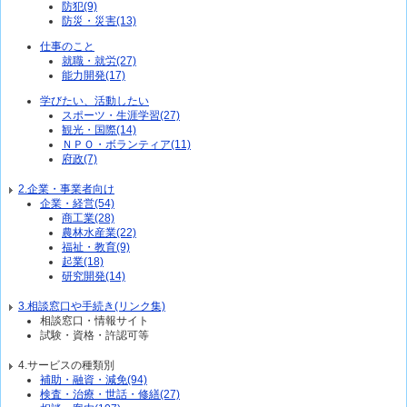
防犯(9)
防災・災害(13)
仕事のこと
就職・就労(27)
能力開発(17)
学びたい、活動したい
スポーツ・生涯学習(27)
観光・国際(14)
ＮＰＯ・ボランティア(11)
府政(7)
2.企業・事業者向け
企業・経営(54)
商工業(28)
農林水産業(22)
福祉・教育(9)
起業(18)
研究開発(14)
3.相談窓口や手続き(リンク集)
相談窓口・情報サイト
試験・資格・許認可等
4.サービスの種類別
補助・融資・減免(94)
検査・治療・世話・修繕(27)