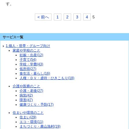
す。
< 前へ
1
2
3
4
5
サービス一覧
1.個人・世帯・グループ向け
家庭や学校のこと
妊娠・出産(12)
子育て(54)
学校・学費(43)
低所得(27)
食生活・暮らし(16)
人権・ＤＶ・虐待・ひきこもり(18)
介護や医療のこと
介護・老後(27)
病気(42)
障害(47)
健康づくり・予防(17)
住まいや環境のこと
住まい(29)
エコ・環境(11)
まちづくり・農山漁村(19)