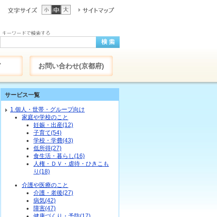
ド
お問い合わせ(京都府)
サービス一覧
1.個人・世帯・グループ向け
家庭や学校のこと
妊娠・出産(12)
子育て(54)
学校・学費(43)
低所得(27)
食生活・暮らし(16)
人権・ＤＶ・虐待・ひきこも
り(18)
介護や医療のこと
介護・老後(27)
病気(42)
障害(47)
健康づくり・予防(17)