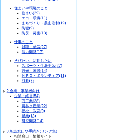
住まいや環境のこと
住まい(29)
エコ・環境(11)
まちづくり・農山漁村(19)
防犯(9)
防災・災害(13)
仕事のこと
就職・就労(27)
能力開発(17)
学びたい、活動したい
スポーツ・生涯学習(27)
観光・国際(14)
ＮＰＯ・ボランティア(11)
府政(7)
2.企業・事業者向け
企業・経営(54)
商工業(28)
農林水産業(22)
福祉・教育(9)
起業(18)
研究開発(14)
3.相談窓口や手続き(リンク集)
相談窓口・情報サイト