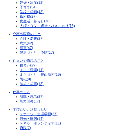
妊娠・出産(12)
子育て(54)
学校・学費(43)
低所得(27)
食生活・暮らし(16)
人権・ＤＶ・虐待・ひきこもり(18)
介護や医療のこと
介護・老後(27)
病気(42)
障害(47)
健康づくり・予防(17)
住まいや環境のこと
住まい(29)
エコ・環境(11)
まちづくり・農山漁村(19)
防犯(9)
防災・災害(13)
仕事のこと
就職・就労(27)
能力開発(17)
学びたい、活動したい
スポーツ・生涯学習(27)
観光・国際(14)
ＮＰＯ・ボランティア(11)
府政(7)