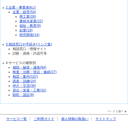
2.企業・事業者向け
企業・経営(54)
商工業(28)
農林水産業(22)
福祉・教育(9)
起業(18)
研究開発(14)
3.相談窓口や手続き(リンク集)
相談窓口・情報サイト
試験・資格・許認可等
4.サービスの種類別
補助・融資・減免(94)
検査・治療・世話・修繕(27)
相談・案内(107)
講座・訓練(24)
仲介・交流(36)
貸出・派遣・工事(32)
顕彰・認証(8)
PageTop↑
サービス一覧
ご利用ガイド
個人情報の取扱い
サイトマップ