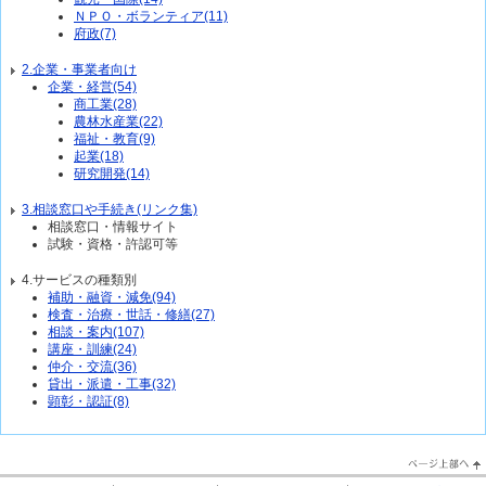
ＮＰＯ・ボランティア(11)
府政(7)
2.企業・事業者向け
企業・経営(54)
商工業(28)
農林水産業(22)
福祉・教育(9)
起業(18)
研究開発(14)
3.相談窓口や手続き(リンク集)
相談窓口・情報サイト
試験・資格・許認可等
4.サービスの種類別
補助・融資・減免(94)
検査・治療・世話・修繕(27)
相談・案内(107)
講座・訓練(24)
仲介・交流(36)
貸出・派遣・工事(32)
顕彰・認証(8)
PageTop↑