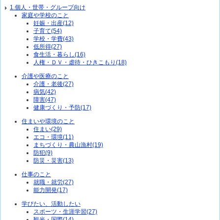
1.個人・世帯・グループ向け
家庭や学校のこと
妊娠・出産(12)
子育て(54)
学校・学費(43)
低所得(27)
食生活・暮らし(16)
人権・ＤＶ・虐待・ひきこもり(18)
介護や医療のこと
介護・老後(27)
病気(42)
障害(47)
健康づくり・予防(17)
住まいや環境のこと
住まい(29)
エコ・環境(11)
まちづくり・農山漁村(19)
防犯(9)
防災・災害(13)
仕事のこと
就職・就労(27)
能力開発(17)
学びたい、活動したい
スポーツ・生涯学習(27)
観光・国際(14)