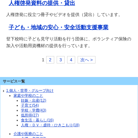
人権啓発資料の提供・貸出
人権啓発に役立つ冊子やビデオを提供（貸出）しています。
子ども・地域の安心・安全活動支援事業
登下校時に子ども見守り活動を行う団体に、ボランティア保険の
加入や活動用資機材の提供を行っています。
1
2
3
4
次へ >
サービス一覧
1.個人・世帯・グループ向け
家庭や学校のこと
妊娠・出産(12)
子育て(54)
学校・学費(43)
低所得(27)
食生活・暮らし(16)
人権・ＤＶ・虐待・ひきこもり(18)
介護や医療のこと