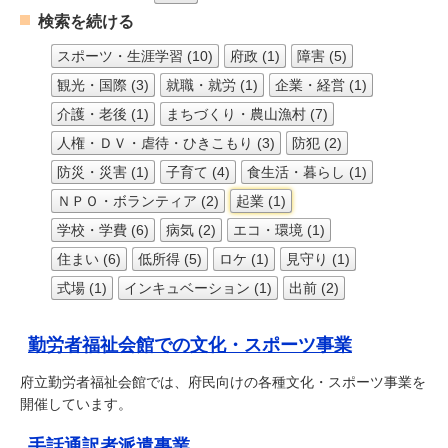
検索を続ける
スポーツ・生涯学習 (10)
府政 (1)
障害 (5)
観光・国際 (3)
就職・就労 (1)
企業・経営 (1)
介護・老後 (1)
まちづくり・農山漁村 (7)
人権・ＤＶ・虐待・ひきこもり (3)
防犯 (2)
防災・災害 (1)
子育て (4)
食生活・暮らし (1)
ＮＰＯ・ボランティア (2)
起業 (1)
学校・学費 (6)
病気 (2)
エコ・環境 (1)
住まい (6)
低所得 (5)
ロケ (1)
見守り (1)
式場 (1)
インキュベーション (1)
出前 (2)
勤労者福祉会館での文化・スポーツ事業
府立勤労者福祉会館では、府民向けの各種文化・スポーツ事業を
開催しています。
手話通訳者派遣事業