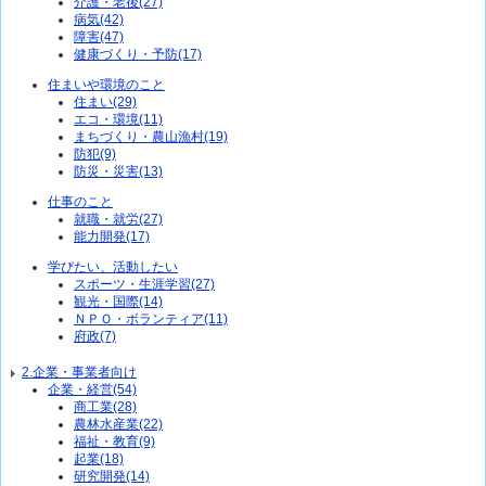
介護・老後(27)
病気(42)
障害(47)
健康づくり・予防(17)
住まいや環境のこと
住まい(29)
エコ・環境(11)
まちづくり・農山漁村(19)
防犯(9)
防災・災害(13)
仕事のこと
就職・就労(27)
能力開発(17)
学びたい、活動したい
スポーツ・生涯学習(27)
観光・国際(14)
ＮＰＯ・ボランティア(11)
府政(7)
2.企業・事業者向け
企業・経営(54)
商工業(28)
農林水産業(22)
福祉・教育(9)
起業(18)
研究開発(14)