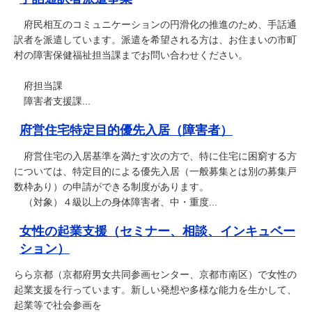
府民相互のコミュニケーションの円滑化の推進のため、手話通
訳者を派遣しています。派遣を希望される方は、お住まいの市町
村の障害保健福祉担当課までお問い合わせください。
府担当課
障害者支援課...
府営住宅特定目的優先入居（障害者）
府営住宅の入居基準を満たす次の方で、特に住宅に困窮する方
については、特定目的による優先入居（一般募集とは別の募集戸
数枠あり）の申請ができる制度があります。
（対象）４級以上の身体障害者、中・重度...
女性の起業支援（セミナー、相談、インキュベー
ション）
らら京都（京都府男女共同参画センター、京都市南区）で女性の
起業支援を行っています。新しい発想や多様な能力を生かして、
起業等で社会参画を