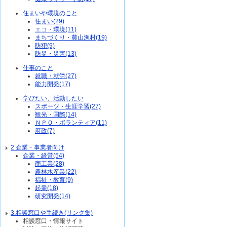
住まいや環境のこと
住まい(29)
エコ・環境(11)
まちづくり・農山漁村(19)
防犯(9)
防災・災害(13)
仕事のこと
就職・就労(27)
能力開発(17)
学びたい、活動したい
スポーツ・生涯学習(27)
観光・国際(14)
ＮＰＯ・ボランティア(11)
府政(7)
2.企業・事業者向け
企業・経営(54)
商工業(28)
農林水産業(22)
福祉・教育(9)
起業(18)
研究開発(14)
3.相談窓口や手続き(リンク集)
相談窓口・情報サイト