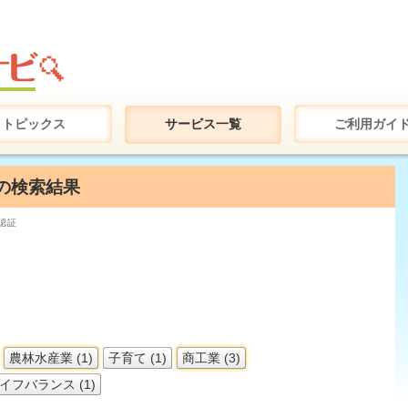
トピックス
サービス一覧
ご利用ガイ
"の検索結果
認証
農林水産業 (1)
子育て (1)
商工業 (3)
イフバランス (1)