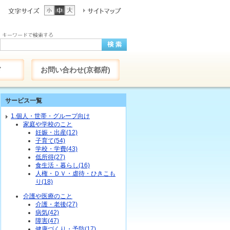
ド
お問い合わせ(京都府)
サービス一覧
1.個人・世帯・グループ向け
家庭や学校のこと
妊娠・出産(12)
子育て(54)
学校・学費(43)
低所得(27)
食生活・暮らし(16)
人権・ＤＶ・虐待・ひきこも
り(18)
介護や医療のこと
介護・老後(27)
病気(42)
障害(47)
健康づくり・予防(17)