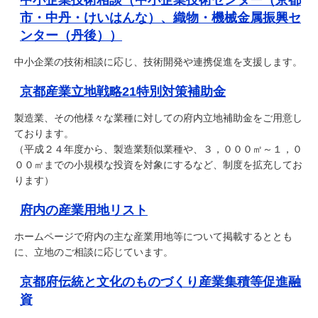
中小企業技術相談（中小企業技術センター（京都
市・中丹・けいはんな）、織物・機械金属振興セ
ンター（丹後））
中小企業の技術相談に応じ、技術開発や連携促進を支援します。
京都産業立地戦略21特別対策補助金
製造業、その他様々な業種に対しての府内立地補助金をご用意し
ております。
（平成２４年度から、製造業類似業種や、３，０００㎡～１，０
００㎡までの小規模な投資を対象にするなど、制度を拡充してお
ります）
府内の産業用地リスト
ホームページで府内の主な産業用地等について掲載するととも
に、立地のご相談に応じています。
京都府伝統と文化のものづくり産業集積等促進融
資