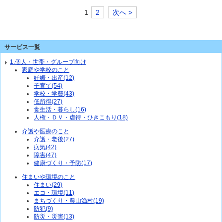
1
2
次へ >
サービス一覧
1.個人・世帯・グループ向け
家庭や学校のこと
妊娠・出産(12)
子育て(54)
学校・学費(43)
低所得(27)
食生活・暮らし(16)
人権・ＤＶ・虐待・ひきこもり(18)
介護や医療のこと
介護・老後(27)
病気(42)
障害(47)
健康づくり・予防(17)
住まいや環境のこと
住まい(29)
エコ・環境(11)
まちづくり・農山漁村(19)
防犯(9)
防災・災害(13)