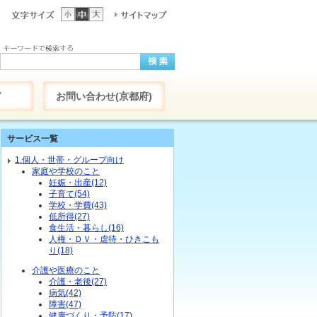
ド
お問い合わせ(京都府)
サービス一覧
1.個人・世帯・グループ向け
家庭や学校のこと
妊娠・出産(12)
子育て(54)
学校・学費(43)
低所得(27)
食生活・暮らし(16)
人権・ＤＶ・虐待・ひきこも
り(18)
介護や医療のこと
介護・老後(27)
病気(42)
障害(47)
健康づくり・予防(17)