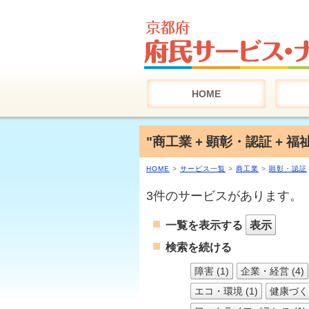
HOME
"商工業 + 顕彰・認証 + 
HOME
>
サービス一覧
>
商工業
>
顕彰・認証
3件のサービスがあります。
一覧を表示する
表示
検索を続ける
障害 (1)
企業・経営 (4)
エコ・環境 (1)
健康づくり