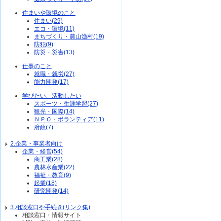
住まいや環境のこと
住まい(29)
エコ・環境(11)
まちづくり・農山漁村(19)
防犯(9)
防災・災害(13)
仕事のこと
就職・就労(27)
能力開発(17)
学びたい、活動したい
スポーツ・生涯学習(27)
観光・国際(14)
ＮＰＯ・ボランティア(11)
府政(7)
2.企業・事業者向け
企業・経営(54)
商工業(28)
農林水産業(22)
福祉・教育(9)
起業(18)
研究開発(14)
3.相談窓口や手続き(リンク集)
相談窓口・情報サイト