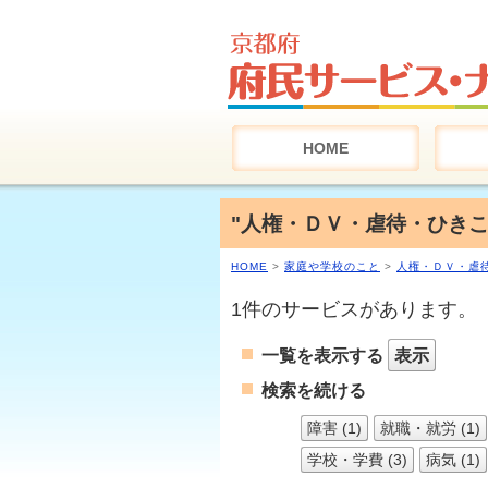
HOME
"人権・ＤＶ・虐待・ひきこも
HOME
>
家庭や学校のこと
>
人権・ＤＶ・虐
1件のサービスがあります。
一覧を表示する
表示
検索を続ける
障害 (1)
就職・就労 (1)
学校・学費 (3)
病気 (1)