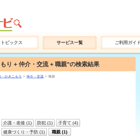
トピックス
サービス一覧
ご利用ガイ
り + 仲介・交流 + 職親"の検索結果
待・ひきこもり
>
仲介・交流
> 職親
介護・老後 (1)
防犯 (1)
子育て (4)
健康づくり・予防 (1)
職親 (1)