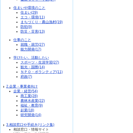
住まいや環境のこと
住まい(29)
エコ・環境(11)
まちづくり・農山漁村(19)
防犯(9)
防災・災害(13)
仕事のこと
就職・就労(27)
能力開発(17)
学びたい、活動したい
スポーツ・生涯学習(27)
観光・国際(14)
ＮＰＯ・ボランティア(11)
府政(7)
2.企業・事業者向け
企業・経営(54)
商工業(28)
農林水産業(22)
福祉・教育(9)
起業(18)
研究開発(14)
3.相談窓口や手続き(リンク集)
相談窓口・情報サイト