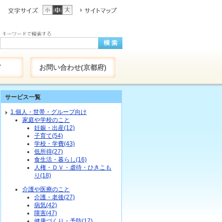
ド
お問い合わせ(京都府)
サービス一覧
1.個人・世帯・グループ向け
家庭や学校のこと
妊娠・出産(12)
子育て(54)
学校・学費(43)
低所得(27)
食生活・暮らし(16)
人権・ＤＶ・虐待・ひきこも
り(18)
介護や医療のこと
介護・老後(27)
病気(42)
障害(47)
健康づくり・予防(17)