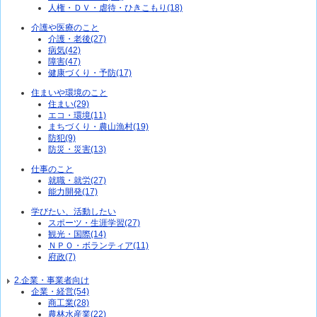
人権・ＤＶ・虐待・ひきこもり(18)
介護や医療のこと
介護・老後(27)
病気(42)
障害(47)
健康づくり・予防(17)
住まいや環境のこと
住まい(29)
エコ・環境(11)
まちづくり・農山漁村(19)
防犯(9)
防災・災害(13)
仕事のこと
就職・就労(27)
能力開発(17)
学びたい、活動したい
スポーツ・生涯学習(27)
観光・国際(14)
ＮＰＯ・ボランティア(11)
府政(7)
2.企業・事業者向け
企業・経営(54)
商工業(28)
農林水産業(22)