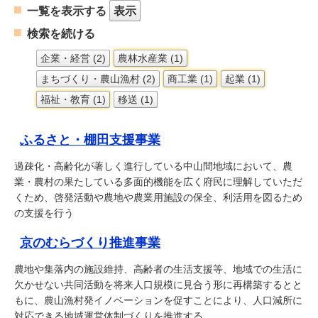
一覧を表示する
表示
検索を続ける
企業・経営 (2)
農林水産業 (1)
まちづくり・農山漁村 (2)
商工業 (1)
起業 (1)
福祉・教育 (1)
移送 (1)
ふるさと・棚田支援事業
過疎化・高齢化が著しく進行している中山間地域において、農
業・農村の果たしている多面的機能を広く府民に理解していただ
くため、啓発活動や農地や農業用施設の保全、利活用を図るため
の支援を行う
京のむらづくり推進事業
農地や集落内の施設維持、高齢者の生活支援等、地域での生活に
欠かせない共同活動を将来人口規模に見合う形に再構築するとと
もに、農山漁村発イノベーションを促すことにより、人口減所に
対応できる地域運営体制づくりを推進する。