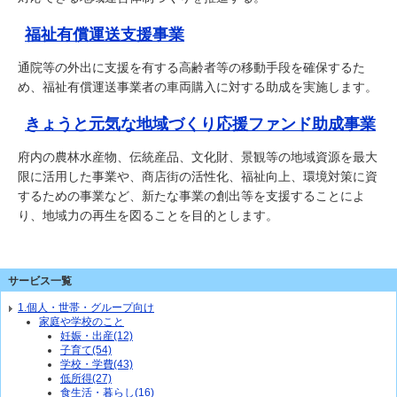
福祉有償運送支援事業
通院等の外出に支援を有する高齢者等の移動手段を確保するた
め、福祉有償運送事業者の車両購入に対する助成を実施します。
きょうと元気な地域づくり応援ファンド助成事業
府内の農林水産物、伝統産品、文化財、景観等の地域資源を最大
限に活用した事業や、商店街の活性化、福祉向上、環境対策に資
するための事業など、新たな事業の創出等を支援することによ
り、地域力の再生を図ることを目的とします。
サービス一覧
1.個人・世帯・グループ向け
家庭や学校のこと
妊娠・出産(12)
子育て(54)
学校・学費(43)
低所得(27)
食生活・暮らし(16)