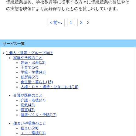
伝統産業振興、学校教育等に従事する方々に伝統産業の技法やそ
の実態を映像により記録保存したものを貸し出しています。
< 前へ
1
2
3
サービス一覧
1.個人・世帯・グループ向け
家庭や学校のこと
妊娠・出産(12)
子育て(54)
学校・学費(43)
低所得(27)
食生活・暮らし(16)
人権・ＤＶ・虐待・ひきこもり(18)
介護や医療のこと
介護・老後(27)
病気(42)
障害(47)
健康づくり・予防(17)
住まいや環境のこと
住まい(29)
エコ・環境(11)