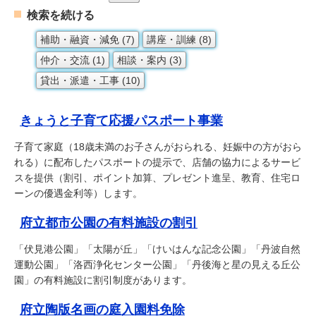
検索を続ける
補助・融資・減免 (7)
講座・訓練 (8)
仲介・交流 (1)
相談・案内 (3)
貸出・派遣・工事 (10)
きょうと子育て応援パスポート事業
子育て家庭（18歳未満のお子さんがおられる、妊娠中の方がおら
れる）に配布したパスポートの提示で、店舗の協力によるサービ
スを提供（割引、ポイント加算、プレゼント進呈、教育、住宅ロ
ーンの優遇金利等）します。
府立都市公園の有料施設の割引
「伏見港公園」「太陽が丘」「けいはんな記念公園」「丹波自然
運動公園」「洛西浄化センター公園」「丹後海と星の見える丘公
園」の有料施設に割引制度があります。
府立陶版名画の庭入園料免除