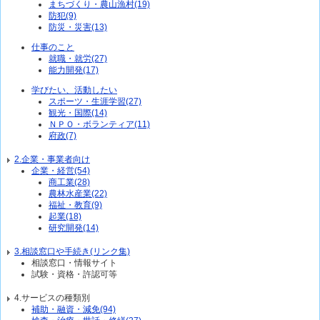
まちづくり・農山漁村(19)
防犯(9)
防災・災害(13)
仕事のこと
就職・就労(27)
能力開発(17)
学びたい、活動したい
スポーツ・生涯学習(27)
観光・国際(14)
ＮＰＯ・ボランティア(11)
府政(7)
2.企業・事業者向け
企業・経営(54)
商工業(28)
農林水産業(22)
福祉・教育(9)
起業(18)
研究開発(14)
3.相談窓口や手続き(リンク集)
相談窓口・情報サイト
試験・資格・許認可等
4.サービスの種類別
補助・融資・減免(94)