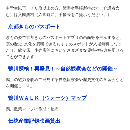
中学生以下、７０歳以上の方、障害者手帳所持の方（介護者含
む）は入園無料（入園時に、手帳等をご提示ください。）
京都きものパスポート
きもの姿で京都きものパスポートアプリの画面等を呈示すると、
京の歴史･文化を満喫できるおすすめスポットが入場無料になっ
たり、飲食店、小売店等においてさまざまな優待や特典を受ける
ことができます。
鴨川探検！再発見！～自然観察会などの開催～
鴨川の魅力を改めて発見する自然観察会や歴史文化の学習会など
を開催します。
鴨川ＷＡＬＫ（ウォーク）マップ
鴨川散策マップの作成・配布
伝統産業記録映画貸出