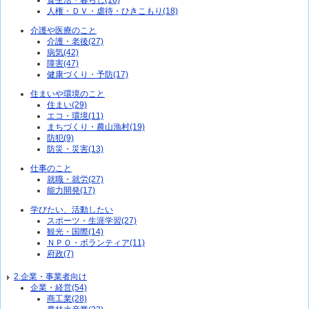
食生活・暮らし(16)
人権・ＤＶ・虐待・ひきこもり(18)
介護や医療のこと
介護・老後(27)
病気(42)
障害(47)
健康づくり・予防(17)
住まいや環境のこと
住まい(29)
エコ・環境(11)
まちづくり・農山漁村(19)
防犯(9)
防災・災害(13)
仕事のこと
就職・就労(27)
能力開発(17)
学びたい、活動したい
スポーツ・生涯学習(27)
観光・国際(14)
ＮＰＯ・ボランティア(11)
府政(7)
2.企業・事業者向け
企業・経営(54)
商工業(28)