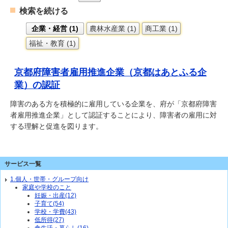
検索を続ける
企業・経営 (1)
農林水産業 (1)
商工業 (1)
福祉・教育 (1)
京都府障害者雇用推進企業（京都はあとふる企
業）の認証
障害のある方を積極的に雇用している企業を、府が「京都府障害
者雇用推進企業」として認証することにより、障害者の雇用に対
する理解と促進を図ります。
サービス一覧
1.個人・世帯・グループ向け
家庭や学校のこと
妊娠・出産(12)
子育て(54)
学校・学費(43)
低所得(27)