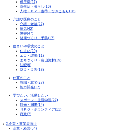
低所得(27)
食生活・暮らし(16)
人権・ＤＶ・虐待・ひきこもり(18)
介護や医療のこと
介護・老後(27)
病気(42)
障害(47)
健康づくり・予防(17)
住まいや環境のこと
住まい(29)
エコ・環境(11)
まちづくり・農山漁村(19)
防犯(9)
防災・災害(13)
仕事のこと
就職・就労(27)
能力開発(17)
学びたい、活動したい
スポーツ・生涯学習(27)
観光・国際(14)
ＮＰＯ・ボランティア(11)
府政(7)
2.企業・事業者向け
企業・経営(54)