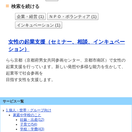
検索を続ける
企業・経営 (1)
ＮＰＯ・ボランティア (1)
インキュベーション (1)
女性の起業支援（セミナー、相談、インキュベー
ション）
らら京都（京都府男女共同参画センター、京都市南区）で女性の
起業支援を行っています。新しい発想や多様な能力を生かして、
起業等で社会参画を
目指す女性を支援します。
サービス一覧
1.個人・世帯・グループ向け
家庭や学校のこと
妊娠・出産(12)
子育て(54)
学校・学費(43)