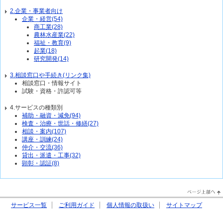
2.企業・事業者向け
企業・経営(54)
商工業(28)
農林水産業(22)
福祉・教育(9)
起業(18)
研究開発(14)
3.相談窓口や手続き(リンク集)
相談窓口・情報サイト
試験・資格・許認可等
4.サービスの種類別
補助・融資・減免(94)
検査・治療・世話・修繕(27)
相談・案内(107)
講座・訓練(24)
仲介・交流(36)
貸出・派遣・工事(32)
顕彰・認証(8)
PageTop↑
サービス一覧
ご利用ガイド
個人情報の取扱い
サイトマップ