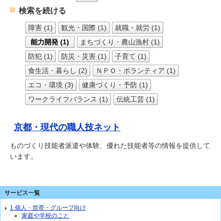
検索を続ける
障害 (1)
観光・国際 (1)
就職・就労 (1)
能力開発 (1)
まちづくり・農山漁村 (1)
防犯 (1)
防災・災害 (1)
子育て (1)
食生活・暮らし (2)
ＮＰＯ・ボランティア (1)
エコ・環境 (3)
健康づくり・予防 (1)
ワークライフバランス (1)
伝統工芸 (1)
京都・現代の職人技ネット
ものづくり技能者派遣や体験、優れた技能者等の情報を提供して
います。
サービス一覧
1.個人・世帯・グループ向け
家庭や学校のこと