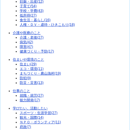
妊娠・出産(12)
子育て(54)
学校・学費(43)
低所得(27)
食生活・暮らし(16)
人権・ＤＶ・虐待・ひきこもり(18)
介護や医療のこと
介護・老後(27)
病気(42)
障害(47)
健康づくり・予防(17)
住まいや環境のこと
住まい(29)
エコ・環境(11)
まちづくり・農山漁村(19)
防犯(9)
防災・災害(13)
仕事のこと
就職・就労(27)
能力開発(17)
学びたい、活動したい
スポーツ・生涯学習(27)
観光・国際(14)
ＮＰＯ・ボランティア(11)
府政(7)