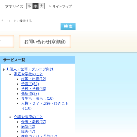
ド
お問い合わせ(京都府)
サービス一覧
1.個人・世帯・グループ向け
家庭や学校のこと
妊娠・出産(12)
子育て(54)
学校・学費(43)
低所得(27)
食生活・暮らし(16)
人権・ＤＶ・虐待・ひきこも
り(18)
介護や医療のこと
介護・老後(27)
病気(42)
障害(47)
健康づくり・予防(17)