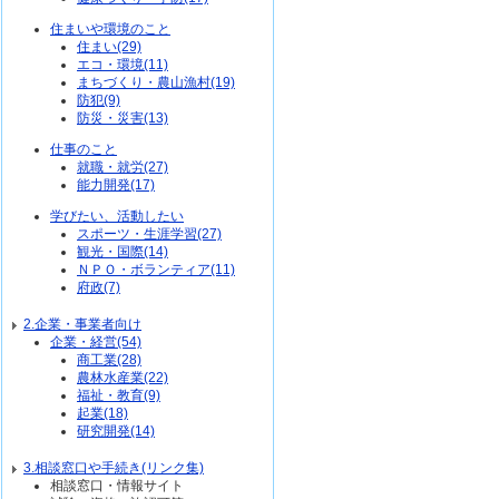
住まいや環境のこと
住まい(29)
エコ・環境(11)
まちづくり・農山漁村(19)
防犯(9)
防災・災害(13)
仕事のこと
就職・就労(27)
能力開発(17)
学びたい、活動したい
スポーツ・生涯学習(27)
観光・国際(14)
ＮＰＯ・ボランティア(11)
府政(7)
2.企業・事業者向け
企業・経営(54)
商工業(28)
農林水産業(22)
福祉・教育(9)
起業(18)
研究開発(14)
3.相談窓口や手続き(リンク集)
相談窓口・情報サイト