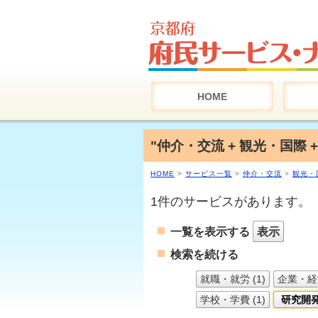
HOME
"仲介・交流 + 観光・国際 
HOME
>
サービス一覧
>
仲介・交流
>
観光・
1件のサービスがあります。
一覧を表示する
表示
検索を続ける
就職・就労 (1)
企業・経営
学校・学費 (1)
研究開発 