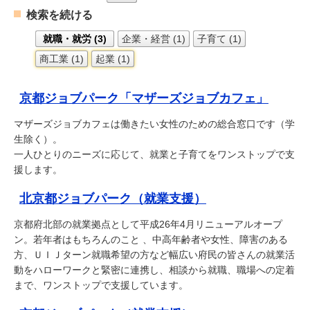
検索を続ける
就職・就労 (3)
企業・経営 (1)
子育て (1)
商工業 (1)
起業 (1)
京都ジョブパーク「マザーズジョブカフェ」
マザーズジョブカフェは働きたい女性のための総合窓口です（学
生除く）。
一人ひとりのニーズに応じて、就業と子育てをワンストップで支
援します。
北京都ジョブパーク（就業支援）
京都府北部の就業拠点として平成26年4月リニューアルオープ
ン。若年者はもちろんのこと 、中高年齢者や女性、障害のある
方、ＵＩＪターン就職希望の方など幅広い府民の皆さんの就業活
動をハローワークと緊密に連携し、相談から就職、職場への定着
まで、ワンストップで支援しています。