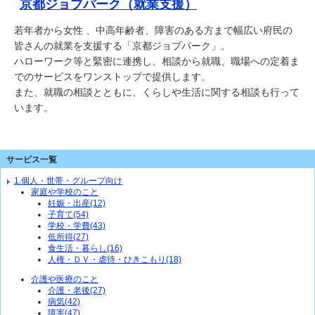
京都ジョブパーク（就業支援）
若年者から女性 、中高年齢者、障害のある方まで幅広い府民の
皆さんの就業を支援する「京都ジョブパーク」。
ハローワーク等と緊密に連携し、相談から就職、職場への定着ま
でのサービスをワンストップで提供します。
また、就職の相談とともに、くらしや生活に関する相談も行って
います。
サービス一覧
1.個人・世帯・グループ向け
家庭や学校のこと
妊娠・出産(12)
子育て(54)
学校・学費(43)
低所得(27)
食生活・暮らし(16)
人権・ＤＶ・虐待・ひきこもり(18)
介護や医療のこと
介護・老後(27)
病気(42)
障害(47)