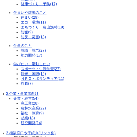
健康づくり・予防(17)
住まいや環境のこと
住まい(29)
エコ・環境(11)
まちづくり・農山漁村(19)
防犯(9)
防災・災害(13)
仕事のこと
就職・就労(27)
能力開発(17)
学びたい、活動したい
スポーツ・生涯学習(27)
観光・国際(14)
ＮＰＯ・ボランティア(11)
府政(7)
2.企業・事業者向け
企業・経営(54)
商工業(28)
農林水産業(22)
福祉・教育(9)
起業(18)
研究開発(14)
3.相談窓口や手続き(リンク集)