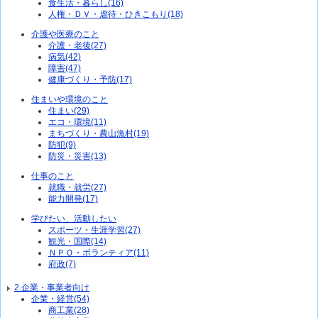
食生活・暮らし(16)
人権・ＤＶ・虐待・ひきこもり(18)
介護や医療のこと
介護・老後(27)
病気(42)
障害(47)
健康づくり・予防(17)
住まいや環境のこと
住まい(29)
エコ・環境(11)
まちづくり・農山漁村(19)
防犯(9)
防災・災害(13)
仕事のこと
就職・就労(27)
能力開発(17)
学びたい、活動したい
スポーツ・生涯学習(27)
観光・国際(14)
ＮＰＯ・ボランティア(11)
府政(7)
2.企業・事業者向け
企業・経営(54)
商工業(28)