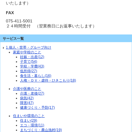
いたします）
FAX
075-411-5001
２４時間受付 （翌業務日にお返事いたします）
サービス一覧
1.個人・世帯・グループ向け
家庭や学校のこと
妊娠・出産(12)
子育て(54)
学校・学費(43)
低所得(27)
食生活・暮らし(16)
人権・ＤＶ・虐待・ひきこもり(18)
介護や医療のこと
介護・老後(27)
病気(42)
障害(47)
健康づくり・予防(17)
住まいや環境のこと
住まい(29)
エコ・環境(11)
まちづくり・農山漁村(19)