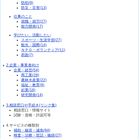
防犯(9)
防災・災害(13)
仕事のこと
就職・就労(27)
能力開発(17)
学びたい、活動したい
スポーツ・生涯学習(27)
観光・国際(14)
ＮＰＯ・ボランティア(11)
府政(7)
2.企業・事業者向け
企業・経営(54)
商工業(28)
農林水産業(22)
福祉・教育(9)
起業(18)
研究開発(14)
3.相談窓口や手続き(リンク集)
相談窓口・情報サイト
試験・資格・許認可等
4.サービスの種類別
補助・融資・減免(94)
検査・治療・世話・修繕(27)