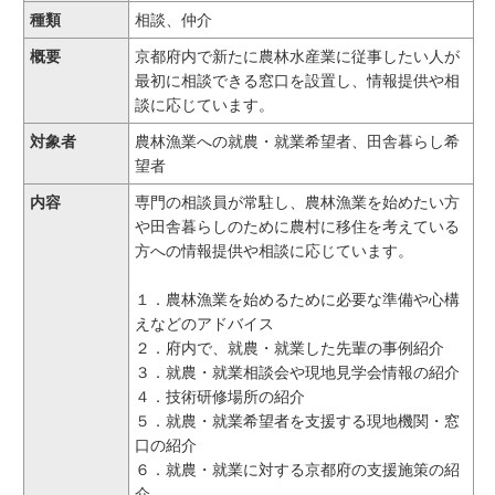
種類
相談、仲介
概要
京都府内で新たに農林水産業に従事したい人が
最初に相談できる窓口を設置し、情報提供や相
談に応じています。
対象者
農林漁業への就農・就業希望者、田舎暮らし希
望者
内容
専門の相談員が常駐し、農林漁業を始めたい方
や田舎暮らしのために農村に移住を考えている
方への情報提供や相談に応じています。
１．農林漁業を始めるために必要な準備や心構
えなどのアドバイス
２．府内で、就農・就業した先輩の事例紹介
３．就農・就業相談会や現地見学会情報の紹介
４．技術研修場所の紹介
５．就農・就業希望者を支援する現地機関・窓
口の紹介
６．就農・就業に対する京都府の支援施策の紹
介