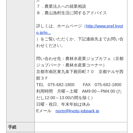
７．農業法人への就業相談
８．農山漁村生活に関するアドバイス
詳しくは、ホームページ（
http://www.pref.kyot
o.jp/jo...
）をご覧いただくか、下記連絡先までお問い合
わせください。
問い合わせ先：農林水産業ジョブカフェ（京都
ジョブパーク・農林水産業コーナー）
京都市南区東九条下殿田町７０ 京都テルサ西
館３Ｆ
TEL 075-682-1800 FAX 075-682-1800
利用時間 月曜～土曜 AM9:00～PM4:00 (た
だし12:00～13:00の間を除く）
日曜・祝日、年末年始は休み
Eメール
norin@kyoto-jobpark.jp
手続