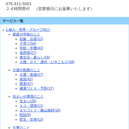
075-411-5001
２４時間受付 （翌業務日にお返事いたします）
サービス一覧
1.個人・世帯・グループ向け
家庭や学校のこと
妊娠・出産(12)
子育て(54)
学校・学費(43)
低所得(27)
食生活・暮らし(16)
人権・ＤＶ・虐待・ひきこもり(18)
介護や医療のこと
介護・老後(27)
病気(42)
障害(47)
健康づくり・予防(17)
住まいや環境のこと
住まい(29)
エコ・環境(11)
まちづくり・農山漁村(19)
防犯(9)
防災・災害(13)
仕事のこと