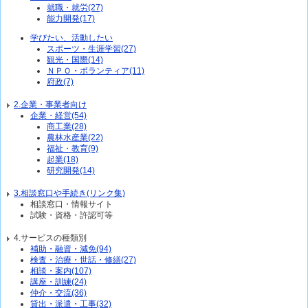
就職・就労(27)
能力開発(17)
学びたい、活動したい
スポーツ・生涯学習(27)
観光・国際(14)
ＮＰＯ・ボランティア(11)
府政(7)
2.企業・事業者向け
企業・経営(54)
商工業(28)
農林水産業(22)
福祉・教育(9)
起業(18)
研究開発(14)
3.相談窓口や手続き(リンク集)
相談窓口・情報サイト
試験・資格・許認可等
4.サービスの種類別
補助・融資・減免(94)
検査・治療・世話・修繕(27)
相談・案内(107)
講座・訓練(24)
仲介・交流(36)
貸出・派遣・工事(32)