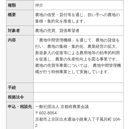
種類
仲介
概要
農地の借受・貸付等を通じ、担い手への農地の
集積・集約化を推進します。
対象者
農地の売買、貸借希望者
内容
「農地中間管理機構」を通じて、農地の貸借を
行い、農地の集積・集約化、農業経営の拡大、
新規参入の促進等による農用地等の効率的利用
を促進し、農業の生産性向上を図る事業です。
農地の売買等事業については、 農地中間管理機
構が行う特例事業として実施しています。
手続
根拠法令
申込・相談先
一般社団法人 京都府農業会議
〒602-8054
京都市上京区出水通油小路東入丁子風呂町 104-
2