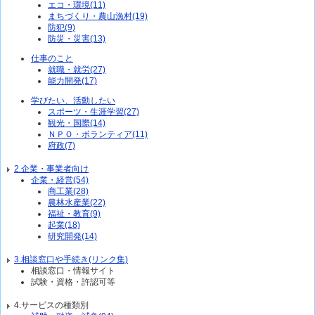
エコ・環境(11)
まちづくり・農山漁村(19)
防犯(9)
防災・災害(13)
仕事のこと
就職・就労(27)
能力開発(17)
学びたい、活動したい
スポーツ・生涯学習(27)
観光・国際(14)
ＮＰＯ・ボランティア(11)
府政(7)
2.企業・事業者向け
企業・経営(54)
商工業(28)
農林水産業(22)
福祉・教育(9)
起業(18)
研究開発(14)
3.相談窓口や手続き(リンク集)
相談窓口・情報サイト
試験・資格・許認可等
4.サービスの種類別