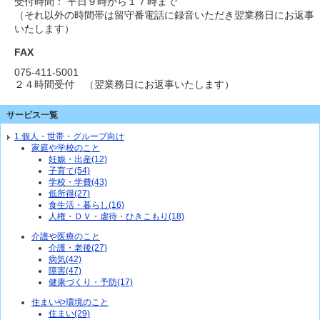
受付時間： 平日９時から１７時まで
（それ以外の時間帯は留守番電話に録音いただき翌業務日にお返事
いたします）
FAX
075-411-5001
２４時間受付 （翌業務日にお返事いたします）
サービス一覧
1.個人・世帯・グループ向け
家庭や学校のこと
妊娠・出産(12)
子育て(54)
学校・学費(43)
低所得(27)
食生活・暮らし(16)
人権・ＤＶ・虐待・ひきこもり(18)
介護や医療のこと
介護・老後(27)
病気(42)
障害(47)
健康づくり・予防(17)
住まいや環境のこと
住まい(29)