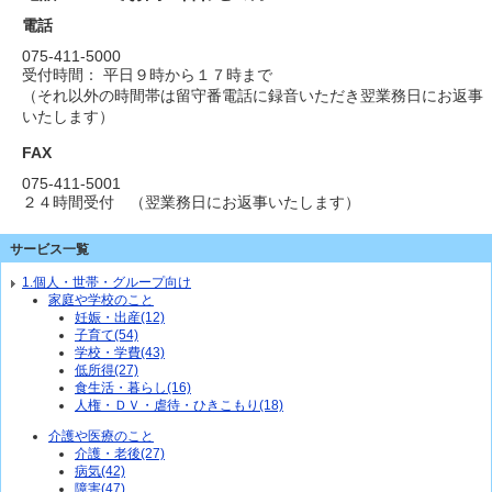
電話
075-411-5000
受付時間： 平日９時から１７時まで
（それ以外の時間帯は留守番電話に録音いただき翌業務日にお返事
いたします）
FAX
075-411-5001
２４時間受付 （翌業務日にお返事いたします）
サービス一覧
1.個人・世帯・グループ向け
家庭や学校のこと
妊娠・出産(12)
子育て(54)
学校・学費(43)
低所得(27)
食生活・暮らし(16)
人権・ＤＶ・虐待・ひきこもり(18)
介護や医療のこと
介護・老後(27)
病気(42)
障害(47)