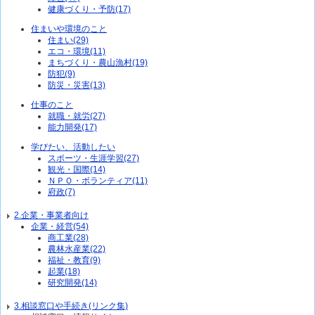
健康づくり・予防(17)
住まいや環境のこと
住まい(29)
エコ・環境(11)
まちづくり・農山漁村(19)
防犯(9)
防災・災害(13)
仕事のこと
就職・就労(27)
能力開発(17)
学びたい、活動したい
スポーツ・生涯学習(27)
観光・国際(14)
ＮＰＯ・ボランティア(11)
府政(7)
2.企業・事業者向け
企業・経営(54)
商工業(28)
農林水産業(22)
福祉・教育(9)
起業(18)
研究開発(14)
3.相談窓口や手続き(リンク集)