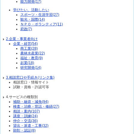
能力開発(17)
学びたい、活動したい
スポーツ・生涯学習(27)
観光・国際(14)
ＮＰＯ・ボランティア(11)
府政(7)
2.企業・事業者向け
企業・経営(54)
商工業(28)
農林水産業(22)
福祉・教育(9)
起業(18)
研究開発(14)
3.相談窓口や手続き(リンク集)
相談窓口・情報サイト
試験・資格・許認可等
4.サービスの種類別
補助・融資・減免(94)
検査・治療・世話・修繕(27)
相談・案内(107)
講座・訓練(24)
仲介・交流(36)
貸出・派遣・工事(32)
顕彰・認証(8)