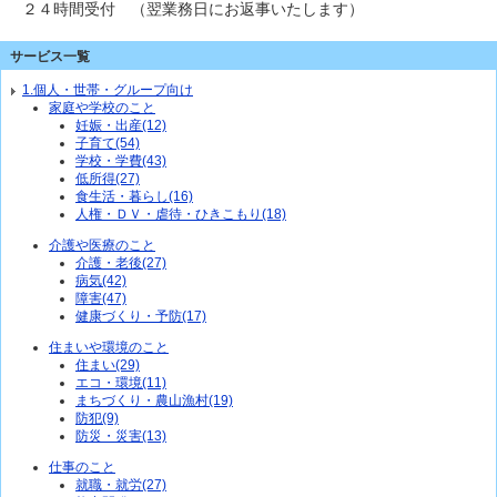
２４時間受付 （翌業務日にお返事いたします）
サービス一覧
1.個人・世帯・グループ向け
家庭や学校のこと
妊娠・出産(12)
子育て(54)
学校・学費(43)
低所得(27)
食生活・暮らし(16)
人権・ＤＶ・虐待・ひきこもり(18)
介護や医療のこと
介護・老後(27)
病気(42)
障害(47)
健康づくり・予防(17)
住まいや環境のこと
住まい(29)
エコ・環境(11)
まちづくり・農山漁村(19)
防犯(9)
防災・災害(13)
仕事のこと
就職・就労(27)