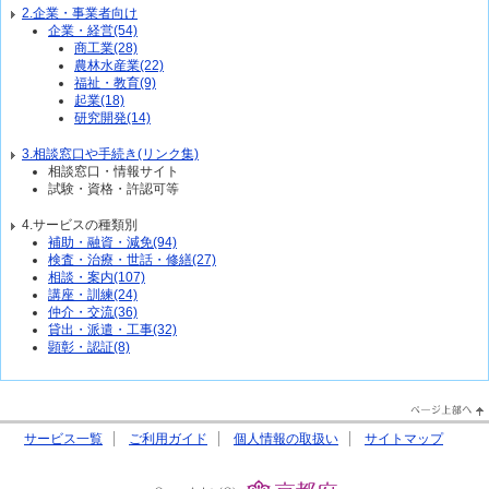
2.企業・事業者向け
企業・経営(54)
商工業(28)
農林水産業(22)
福祉・教育(9)
起業(18)
研究開発(14)
3.相談窓口や手続き(リンク集)
相談窓口・情報サイト
試験・資格・許認可等
4.サービスの種類別
補助・融資・減免(94)
検査・治療・世話・修繕(27)
相談・案内(107)
講座・訓練(24)
仲介・交流(36)
貸出・派遣・工事(32)
顕彰・認証(8)
PageTop↑
サービス一覧
ご利用ガイド
個人情報の取扱い
サイトマップ