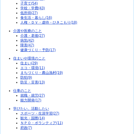
子育て(54)
学校・学費(43)
低所得(27)
食生活・暮らし(16)
人権・ＤＶ・虐待・ひきこもり(18)
介護や医療のこと
介護・老後(27)
病気(42)
障害(47)
健康づくり・予防(17)
住まいや環境のこと
住まい(29)
エコ・環境(11)
まちづくり・農山漁村(19)
防犯(9)
防災・災害(13)
仕事のこと
就職・就労(27)
能力開発(17)
学びたい、活動したい
スポーツ・生涯学習(27)
観光・国際(14)
ＮＰＯ・ボランティア(11)
府政(7)