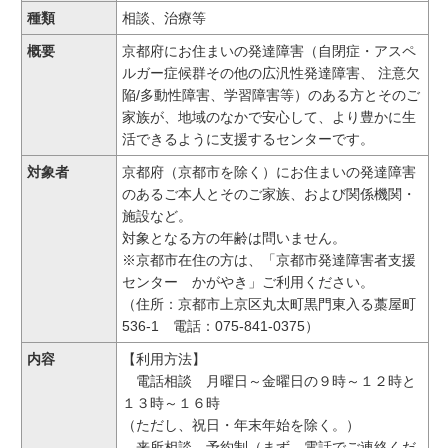
種類
相談、治療等
概要
京都府にお住まいの発達障害（自閉症・アスペ
ルガー症候群その他の広汎性発達障害、 注意欠
陥/多動性障害、学習障害等）のある方とそのご
家族が、地域のなかで安心して、より豊かに生
活できるように支援するセンターです。
対象者
京都府（京都市を除く）にお住まいの発達障害
のあるご本人とそのご家族、および関係機関・
施設など。
対象となる方の年齢は問いません。
※京都市在住の方は、「京都市発達障害者支援
センター かがやき」ご利用ください。
（住所：京都市上京区丸太町黒門東入る藁屋町
536-1 電話：075-841-0375）
内容
【利用方法】
電話相談 月曜日～金曜日の９時～１２時と
１３時～１６時
（ただし、祝日・年末年始を除く。）
来所相談 予約制（まず、電話でご連絡くだ