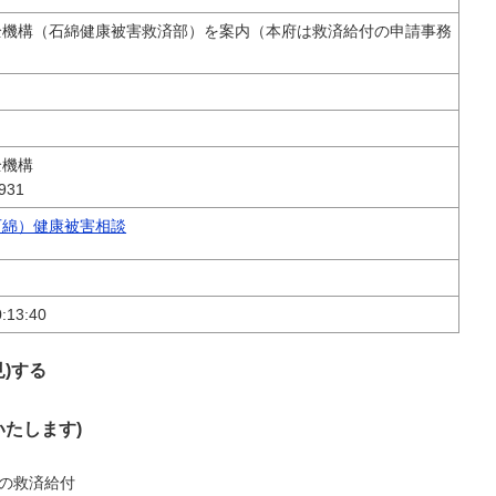
全機構（石綿健康被害救済部）を案内（本府は救済給付の申請事務
全機構
931
石綿）健康被害相談
:13:40
)する
いたします)
の救済給付