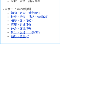
試験・資格・許認可等
4.サービスの種類別
補助・融資・減免(94)
検査・治療・世話・修繕(27)
相談・案内(107)
講座・訓練(24)
仲介・交流(36)
貸出・派遣・工事(32)
顕彰・認証(8)