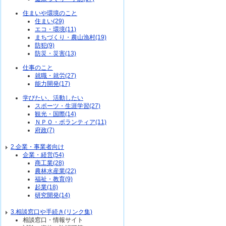
住まいや環境のこと
住まい(29)
エコ・環境(11)
まちづくり・農山漁村(19)
防犯(9)
防災・災害(13)
仕事のこと
就職・就労(27)
能力開発(17)
学びたい、活動したい
スポーツ・生涯学習(27)
観光・国際(14)
ＮＰＯ・ボランティア(11)
府政(7)
2.企業・事業者向け
企業・経営(54)
商工業(28)
農林水産業(22)
福祉・教育(9)
起業(18)
研究開発(14)
3.相談窓口や手続き(リンク集)
相談窓口・情報サイト