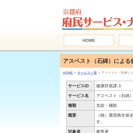
HOME
アスベスト（石綿）による
HOME
>
サービス一覧
> アスベスト（石綿）
サービスID
健康対策課-3
サービス名
アスベスト（石綿
種類
支給・補助
概要
（独）環境再生保
す。
対象者
被害者