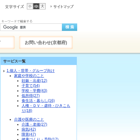
ド
お問い合わせ(京都府)
サービス一覧
1.個人・世帯・グループ向け
家庭や学校のこと
妊娠・出産(12)
子育て(54)
学校・学費(43)
低所得(27)
食生活・暮らし(16)
人権・ＤＶ・虐待・ひきこも
り(18)
介護や医療のこと
介護・老後(27)
病気(42)
障害(47)
健康づくり・予防(17)