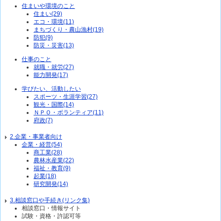
住まいや環境のこと
住まい(29)
エコ・環境(11)
まちづくり・農山漁村(19)
防犯(9)
防災・災害(13)
仕事のこと
就職・就労(27)
能力開発(17)
学びたい、活動したい
スポーツ・生涯学習(27)
観光・国際(14)
ＮＰＯ・ボランティア(11)
府政(7)
2.企業・事業者向け
企業・経営(54)
商工業(28)
農林水産業(22)
福祉・教育(9)
起業(18)
研究開発(14)
3.相談窓口や手続き(リンク集)
相談窓口・情報サイト
試験・資格・許認可等