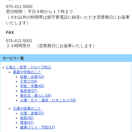
075-411-5000
受付時間： 平日９時から１７時まで
（それ以外の時間帯は留守番電話に録音いただき翌業務日にお返事
いたします）
FAX
075-411-5001
２４時間受付 （翌業務日にお返事いたします）
サービス一覧
1.個人・世帯・グループ向け
家庭や学校のこと
妊娠・出産(12)
子育て(54)
学校・学費(43)
低所得(27)
食生活・暮らし(16)
人権・ＤＶ・虐待・ひきこもり(18)
介護や医療のこと
介護・老後(27)
病気(42)
障害(47)
健康づくり・予防(17)