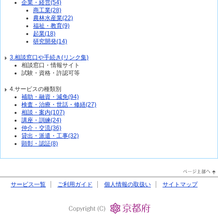
企業・経営(54)
商工業(28)
農林水産業(22)
福祉・教育(9)
起業(18)
研究開発(14)
3.相談窓口や手続き(リンク集)
相談窓口・情報サイト
試験・資格・許認可等
4.サービスの種類別
補助・融資・減免(94)
検査・治療・世話・修繕(27)
相談・案内(107)
講座・訓練(24)
仲介・交流(36)
貸出・派遣・工事(32)
顕彰・認証(8)
PageTop↑
サービス一覧
ご利用ガイド
個人情報の取扱い
サイトマップ