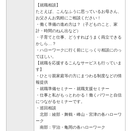
【就職相談】
たとえば、こんなふうに思っているお母さん、
お父さんお気軽にご相談ください！
・働く準備の進め方は？（子どものこと、家
計・時間のねん出など）
・子育てと仕事、どうすればうまく両立できる
かしら…？
・ハローワークに行く前にじっくり相談にのっ
てほしい。
【就職を応援するこんなサービスも行っていま
す】
・ひとり親家庭等の方にまつわる制度などの情
報提供
・就職準備セミナー・就職支援セミナー
・仕事と私がもっとわかる！働くパワーと自信
につながるセミナーです。
・巡回相談
北部：綾部・舞鶴・峰山・宮津の各ハローワ
ーク
南部：宇治・亀岡の各ハローワーク