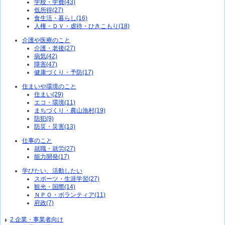
学校・学費(43)
低所得(27)
食生活・暮らし(16)
人権・ＤＶ・虐待・ひきこもり(18)
介護や医療のこと
介護・老後(27)
病気(42)
障害(47)
健康づくり・予防(17)
住まいや環境のこと
住まい(29)
エコ・環境(11)
まちづくり・農山漁村(19)
防犯(9)
防災・災害(13)
仕事のこと
就職・就労(27)
能力開発(17)
学びたい、活動したい
スポーツ・生涯学習(27)
観光・国際(14)
ＮＰＯ・ボランティア(11)
府政(7)
2.企業・事業者向け