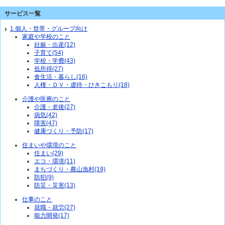
サービス一覧
1.個人・世帯・グループ向け
家庭や学校のこと
妊娠・出産(12)
子育て(54)
学校・学費(43)
低所得(27)
食生活・暮らし(16)
人権・ＤＶ・虐待・ひきこもり(18)
介護や医療のこと
介護・老後(27)
病気(42)
障害(47)
健康づくり・予防(17)
住まいや環境のこと
住まい(29)
エコ・環境(11)
まちづくり・農山漁村(19)
防犯(9)
防災・災害(13)
仕事のこと
就職・就労(27)
能力開発(17)