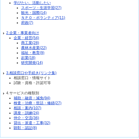
学びたい、活動したい
スポーツ・生涯学習(27)
観光・国際(14)
ＮＰＯ・ボランティア(11)
府政(7)
2.企業・事業者向け
企業・経営(54)
商工業(28)
農林水産業(22)
福祉・教育(9)
起業(18)
研究開発(14)
3.相談窓口や手続き(リンク集)
相談窓口・情報サイト
試験・資格・許認可等
4.サービスの種類別
補助・融資・減免(94)
検査・治療・世話・修繕(27)
相談・案内(107)
講座・訓練(24)
仲介・交流(36)
貸出・派遣・工事(32)
顕彰・認証(8)