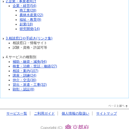
2.企業・事業者向け
企業・経営(54)
商工業(28)
農林水産業(22)
福祉・教育(9)
起業(18)
研究開発(14)
3.相談窓口や手続き(リンク集)
相談窓口・情報サイト
試験・資格・許認可等
4.サービスの種類別
補助・融資・減免(94)
検査・治療・世話・修繕(27)
相談・案内(107)
講座・訓練(24)
仲介・交流(36)
貸出・派遣・工事(32)
顕彰・認証(8)
PageTop↑
サービス一覧
ご利用ガイド
個人情報の取扱い
サイトマップ