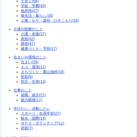
子育て(54)
学校・学費(43)
低所得(27)
食生活・暮らし(16)
人権・ＤＶ・虐待・ひきこもり(18)
介護や医療のこと
介護・老後(27)
病気(42)
障害(47)
健康づくり・予防(17)
住まいや環境のこと
住まい(29)
エコ・環境(11)
まちづくり・農山漁村(19)
防犯(9)
防災・災害(13)
仕事のこと
就職・就労(27)
能力開発(17)
学びたい、活動したい
スポーツ・生涯学習(27)
観光・国際(14)
ＮＰＯ・ボランティア(11)
府政(7)