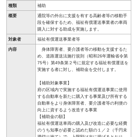
種類
補助
概要
通院等の外出に支援を有する高齢者等の移動手
段を確保するため、福祉有償運送事業者の車両
購入に対する助成を実施します。
対象者
福祉有償運送事業者等
内容
身体障害者、要介護者等の移動を支援するた
め、道路運送法施行規則（昭和26年運輸省令第
75号）第49条第２号に規定する福祉有償運送を
実施する者に対し、補助金を交付します。
【補助対象事業】​​
府の区域内で実施する福祉有償運送事業に使用
する自動車を新たに購入する事業及び所有する
自動車をより身体障害者、要介護者等の利便の
向上に資するよう改造する事業
【補助金の額】
福祉有償運送車両の購入及び改造に必要な経費
のうち知事が必要と認めた額の１／２（千円未
満切り捨て）で、上限額は次に掲げるとおり