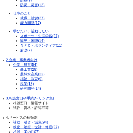
防犯(9)
防災・災害(13)
仕事のこと
就職・就労(27)
能力開発(17)
学びたい、活動したい
スポーツ・生涯学習(27)
観光・国際(14)
ＮＰＯ・ボランティア(11)
府政(7)
2.企業・事業者向け
企業・経営(54)
商工業(28)
農林水産業(22)
福祉・教育(9)
起業(18)
研究開発(14)
3.相談窓口や手続き(リンク集)
相談窓口・情報サイト
試験・資格・許認可等
4.サービスの種類別
補助・融資・減免(94)
検査・治療・世話・修繕(27)
相談・案内(107)