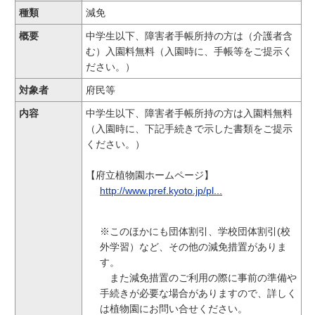
種類
減免
概要
中学生以下、障害者手帳所持の方は（介護者含
む）入園料無料（入園時に、手帳等をご提示く
ださい。）
対象者
府民等
内容
中学生以下、障害者手帳所持の方は入園料無料
（入園時に、下記手続きで示した書類をご提示
ください。）
【府立植物園ホームページ】
http://www.pref.kyoto.jp/pl...
※このほかにも団体割引、学校団体割引(校
外学習）など、その他の減免措置がありま
す。
また減免措置のご利用の際に事前の準備や
手続きが必要な場合がありますので、詳しく
は植物園にお問い合せください。