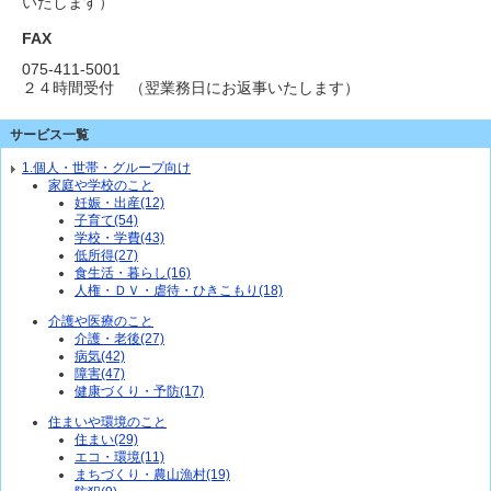
いたします）
FAX
075-411-5001
２４時間受付 （翌業務日にお返事いたします）
サービス一覧
1.個人・世帯・グループ向け
家庭や学校のこと
妊娠・出産(12)
子育て(54)
学校・学費(43)
低所得(27)
食生活・暮らし(16)
人権・ＤＶ・虐待・ひきこもり(18)
介護や医療のこと
介護・老後(27)
病気(42)
障害(47)
健康づくり・予防(17)
住まいや環境のこと
住まい(29)
エコ・環境(11)
まちづくり・農山漁村(19)