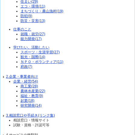
住まい(29)
エコ・環境(11)
まちづくり・農山漁村(19)
防犯(9)
防災・災害(13)
仕事のこと
就職・就労(27)
能力開発(17)
学びたい、活動したい
スポーツ・生涯学習(27)
観光・国際(14)
ＮＰＯ・ボランティア(11)
府政(7)
2.企業・事業者向け
企業・経営(54)
商工業(28)
農林水産業(22)
福祉・教育(9)
起業(18)
研究開発(14)
3.相談窓口や手続き(リンク集)
相談窓口・情報サイト
試験・資格・許認可等
4.サービスの種類別