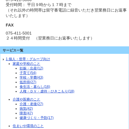
受付時間： 平日９時から１７時まで
（それ以外の時間帯は留守番電話に録音いただき翌業務日にお返事
いたします）
FAX
075-411-5001
２４時間受付 （翌業務日にお返事いたします）
サービス一覧
1.個人・世帯・グループ向け
家庭や学校のこと
妊娠・出産(12)
子育て(54)
学校・学費(43)
低所得(27)
食生活・暮らし(16)
人権・ＤＶ・虐待・ひきこもり(18)
介護や医療のこと
介護・老後(27)
病気(42)
障害(47)
健康づくり・予防(17)
住まいや環境のこと