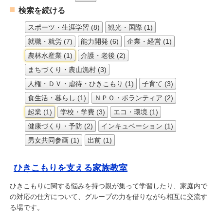
検索を続ける
スポーツ・生涯学習 (8)
観光・国際 (1)
就職・就労 (7)
能力開発 (6)
企業・経営 (1)
農林水産業 (1)
介護・老後 (2)
まちづくり・農山漁村 (3)
人権・ＤＶ・虐待・ひきこもり (1)
子育て (3)
食生活・暮らし (1)
ＮＰＯ・ボランティア (2)
起業 (1)
学校・学費 (3)
エコ・環境 (1)
健康づくり・予防 (2)
インキュベーション (1)
男女共同参画 (1)
出前 (1)
ひきこもりを支える家族教室
ひきこもりに関する悩みを持つ親が集って学習したり、家庭内で
の対応の仕方について、グループの力を借りながら相互に交流す
る場です。