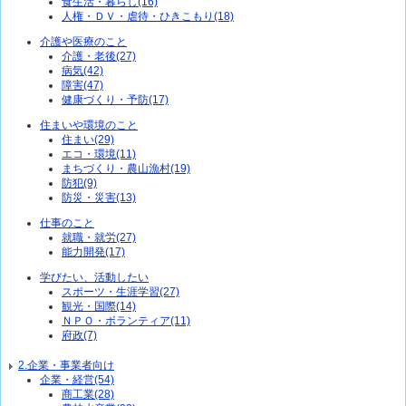
食生活・暮らし(16)
人権・ＤＶ・虐待・ひきこもり(18)
介護や医療のこと
介護・老後(27)
病気(42)
障害(47)
健康づくり・予防(17)
住まいや環境のこと
住まい(29)
エコ・環境(11)
まちづくり・農山漁村(19)
防犯(9)
防災・災害(13)
仕事のこと
就職・就労(27)
能力開発(17)
学びたい、活動したい
スポーツ・生涯学習(27)
観光・国際(14)
ＮＰＯ・ボランティア(11)
府政(7)
2.企業・事業者向け
企業・経営(54)
商工業(28)