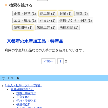
検索を続ける
企業・経営 (1)
商工業 (1)
起業 (1)
病気 (2)
エコ・環境 (1)
住まい (1)
健康づくり・予防 (1)
研究開発 (1)
伝統工芸 (1)
法律相談 (1)
京都府の水産加工品・特産品
府内の水産加工品などの入手方法を紹介しています。
< 前へ
1
2
サービス一覧
1.個人・世帯・グループ向け
家庭や学校のこと
妊娠・出産(12)
子育て(54)
学校・学費(43)
低所得(27)