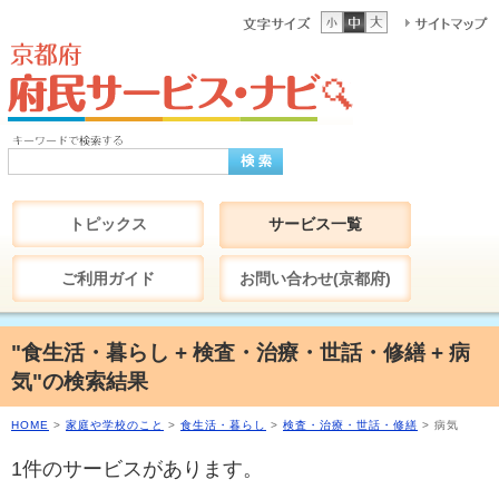
トピックス
サービス一覧
ご利用ガイド
お問い合わせ(京都府)
"食生活・暮らし + 検査・治療・世話・修繕 + 病
気"の検索結果
HOME
>
家庭や学校のこと
>
食生活・暮らし
>
検査・治療・世話・修繕
> 病気
1件のサービスがあります。