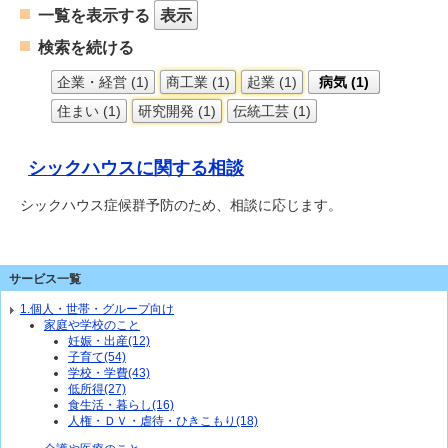
一覧を表示する
表示
検索を続ける
企業・経営 (1)
商工業 (1)
起業 (1)
病気 (1)
住まい (1)
研究開発 (1)
伝統工芸 (1)
シックハウスに関する相談
シックハウス症候群予防のため、相談に応じます。
サービス一覧
1.個人・世帯・グループ向け
家庭や学校のこと
妊娠・出産(12)
子育て(54)
学校・学費(43)
低所得(27)
食生活・暮らし(16)
人権・ＤＶ・虐待・ひきこもり(18)