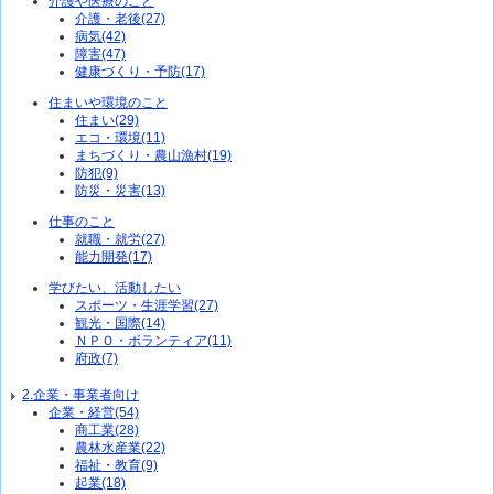
介護や医療のこと
介護・老後(27)
病気(42)
障害(47)
健康づくり・予防(17)
住まいや環境のこと
住まい(29)
エコ・環境(11)
まちづくり・農山漁村(19)
防犯(9)
防災・災害(13)
仕事のこと
就職・就労(27)
能力開発(17)
学びたい、活動したい
スポーツ・生涯学習(27)
観光・国際(14)
ＮＰＯ・ボランティア(11)
府政(7)
2.企業・事業者向け
企業・経営(54)
商工業(28)
農林水産業(22)
福祉・教育(9)
起業(18)