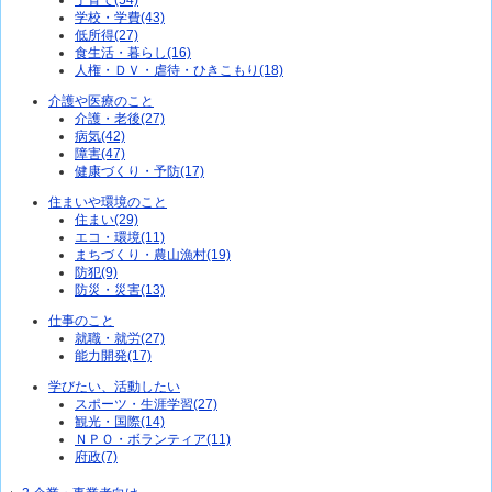
子育て(54)
学校・学費(43)
低所得(27)
食生活・暮らし(16)
人権・ＤＶ・虐待・ひきこもり(18)
介護や医療のこと
介護・老後(27)
病気(42)
障害(47)
健康づくり・予防(17)
住まいや環境のこと
住まい(29)
エコ・環境(11)
まちづくり・農山漁村(19)
防犯(9)
防災・災害(13)
仕事のこと
就職・就労(27)
能力開発(17)
学びたい、活動したい
スポーツ・生涯学習(27)
観光・国際(14)
ＮＰＯ・ボランティア(11)
府政(7)