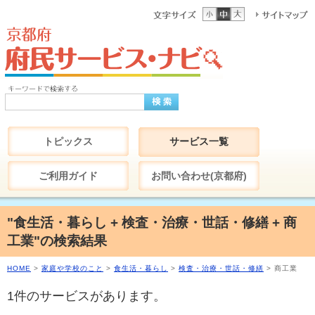
トピックス
サービス一覧
ご利用ガイド
お問い合わせ(京都府)
"食生活・暮らし + 検査・治療・世話・修繕 + 商
工業"の検索結果
HOME
>
家庭や学校のこと
>
食生活・暮らし
>
検査・治療・世話・修繕
> 商工業
1件のサービスがあります。