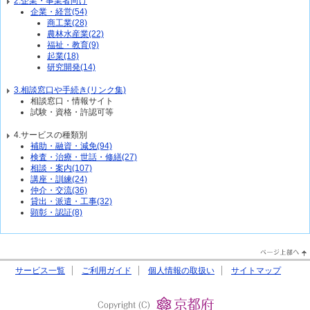
2.企業・事業者向け
企業・経営(54)
商工業(28)
農林水産業(22)
福祉・教育(9)
起業(18)
研究開発(14)
3.相談窓口や手続き(リンク集)
相談窓口・情報サイト
試験・資格・許認可等
4.サービスの種類別
補助・融資・減免(94)
検査・治療・世話・修繕(27)
相談・案内(107)
講座・訓練(24)
仲介・交流(36)
貸出・派遣・工事(32)
顕彰・認証(8)
PageTop↑
サービス一覧
ご利用ガイド
個人情報の取扱い
サイトマップ