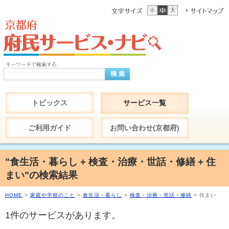
トピックス
サービス一覧
ご利用ガイド
お問い合わせ(京都府)
"食生活・暮らし + 検査・治療・世話・修繕 + 住
まい"の検索結果
HOME
>
家庭や学校のこと
>
食生活・暮らし
>
検査・治療・世話・修繕
> 住まい
1件のサービスがあります。