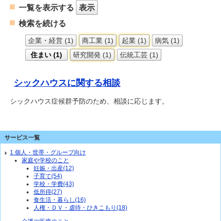
一覧を表示する
表示
検索を続ける
企業・経営 (1)
商工業 (1)
起業 (1)
病気 (1)
住まい (1)
研究開発 (1)
伝統工芸 (1)
シックハウスに関する相談
シックハウス症候群予防のため、相談に応じます。
サービス一覧
1.個人・世帯・グループ向け
家庭や学校のこと
妊娠・出産(12)
子育て(54)
学校・学費(43)
低所得(27)
食生活・暮らし(16)
人権・ＤＶ・虐待・ひきこもり(18)