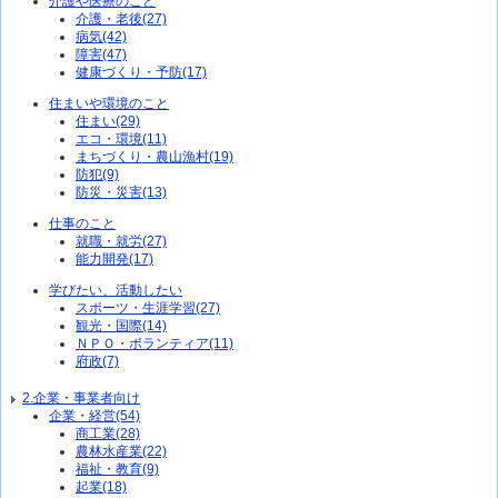
介護や医療のこと
介護・老後(27)
病気(42)
障害(47)
健康づくり・予防(17)
住まいや環境のこと
住まい(29)
エコ・環境(11)
まちづくり・農山漁村(19)
防犯(9)
防災・災害(13)
仕事のこと
就職・就労(27)
能力開発(17)
学びたい、活動したい
スポーツ・生涯学習(27)
観光・国際(14)
ＮＰＯ・ボランティア(11)
府政(7)
2.企業・事業者向け
企業・経営(54)
商工業(28)
農林水産業(22)
福祉・教育(9)
起業(18)