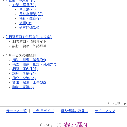
2.企業・事業者向け
企業・経営(54)
商工業(28)
農林水産業(22)
福祉・教育(9)
起業(18)
研究開発(14)
3.相談窓口や手続き(リンク集)
相談窓口・情報サイト
試験・資格・許認可等
4.サービスの種類別
補助・融資・減免(94)
検査・治療・世話・修繕(27)
相談・案内(107)
講座・訓練(24)
仲介・交流(36)
貸出・派遣・工事(32)
顕彰・認証(8)
PageTop↑
サービス一覧
ご利用ガイド
個人情報の取扱い
サイトマップ