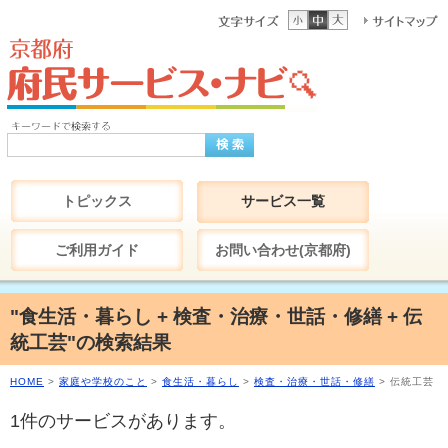
トピックス
サービス一覧
ご利用ガイド
お問い合わせ(京都府)
"食生活・暮らし + 検査・治療・世話・修繕 + 伝
統工芸"の検索結果
HOME
>
家庭や学校のこと
>
食生活・暮らし
>
検査・治療・世話・修繕
> 伝統工芸
1件のサービスがあります。