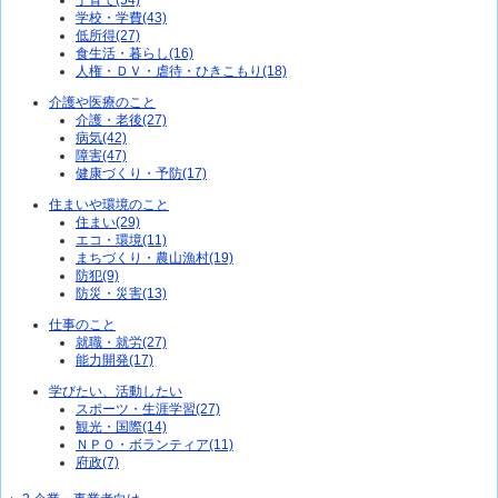
子育て(54)
学校・学費(43)
低所得(27)
食生活・暮らし(16)
人権・ＤＶ・虐待・ひきこもり(18)
介護や医療のこと
介護・老後(27)
病気(42)
障害(47)
健康づくり・予防(17)
住まいや環境のこと
住まい(29)
エコ・環境(11)
まちづくり・農山漁村(19)
防犯(9)
防災・災害(13)
仕事のこと
就職・就労(27)
能力開発(17)
学びたい、活動したい
スポーツ・生涯学習(27)
観光・国際(14)
ＮＰＯ・ボランティア(11)
府政(7)