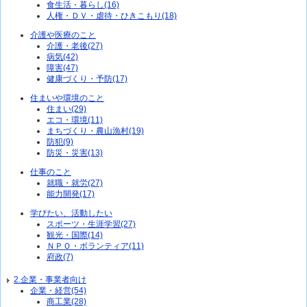
食生活・暮らし(16)
人権・ＤＶ・虐待・ひきこもり(18)
介護や医療のこと
介護・老後(27)
病気(42)
障害(47)
健康づくり・予防(17)
住まいや環境のこと
住まい(29)
エコ・環境(11)
まちづくり・農山漁村(19)
防犯(9)
防災・災害(13)
仕事のこと
就職・就労(27)
能力開発(17)
学びたい、活動したい
スポーツ・生涯学習(27)
観光・国際(14)
ＮＰＯ・ボランティア(11)
府政(7)
2.企業・事業者向け
企業・経営(54)
商工業(28)