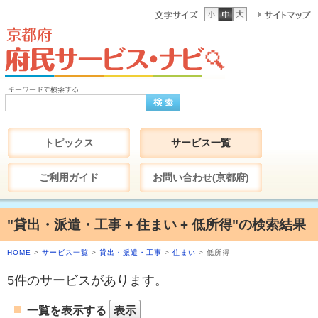
トピックス
サービス一覧
ご利用ガイド
お問い合わせ(京都府)
"貸出・派遣・工事 + 住まい + 低所得"の検索結果
HOME
>
サービス一覧
>
貸出・派遣・工事
>
住まい
> 低所得
5件のサービスがあります。
一覧を表示する
表示