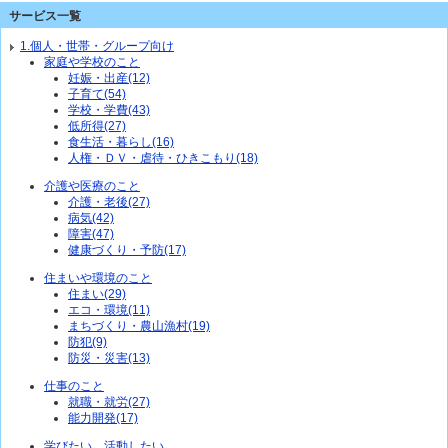
サービス一覧
1.個人・世帯・グループ向け
家庭や学校のこと
妊娠・出産(12)
子育て(54)
学校・学費(43)
低所得(27)
食生活・暮らし(16)
人権・ＤＶ・虐待・ひきこもり(18)
介護や医療のこと
介護・老後(27)
病気(42)
障害(47)
健康づくり・予防(17)
住まいや環境のこと
住まい(29)
エコ・環境(11)
まちづくり・農山漁村(19)
防犯(9)
防災・災害(13)
仕事のこと
就職・就労(27)
能力開発(17)
学びたい、活動したい