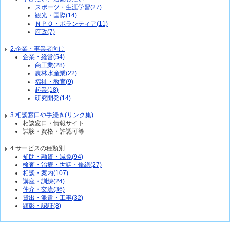
スポーツ・生涯学習(27)
観光・国際(14)
ＮＰＯ・ボランティア(11)
府政(7)
2.企業・事業者向け
企業・経営(54)
商工業(28)
農林水産業(22)
福祉・教育(9)
起業(18)
研究開発(14)
3.相談窓口や手続き(リンク集)
相談窓口・情報サイト
試験・資格・許認可等
4.サービスの種類別
補助・融資・減免(94)
検査・治療・世話・修繕(27)
相談・案内(107)
講座・訓練(24)
仲介・交流(36)
貸出・派遣・工事(32)
顕彰・認証(8)