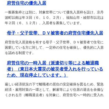
府営住宅の優先入居
一般募集枠とは別に、対象世帯について優先入居枠を設け、京丹
波町以南は年３回（６、１０、２月）、福知山市・綾部市以北は
年２回（６、１２月）、入居者を募集しています。
母子・父子世帯、ＤＶ被害者の府営住宅優先入居
府営住宅入居資格を有する母子・父子世帯、ＤＶ被害者で住宅に
困窮している方に対して、一定枠の住宅を確保し、優先的に入居
を認める制度です。
府営住宅の一時入居（派遣切り等による離退職
者）（東日本大震災の被災者受入れを行っている
ため、現在停止しています。）
厳しい経済状況の下で離職者の居住の安定確保を図るため、緊急
経済・雇用対策の一環として、解雇等により住居の退去を余儀な
くされる方（離職退去者）を対象に、府営住宅へ一時的に受入れ