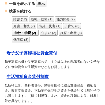
一覧を表示する
表示
検索を続ける
障害 (12)
就職・就労 (1)
能力開発 (2)
介護・老後 (7)
防災・災害 (1)
子育て (8)
学校・学費 (2)
住まい (2)
妊娠・出産 (3)
低所得 (8)
母子父子寡婦福祉資金貸付
母子家庭の母や父子家庭の父、４０歳以上の配偶者のない女子な
どに修学資金や生活資金などをお貸しします。
生活福祉資金貸付制度
低所得世帯、高齢者世帯、障害者世帯に総合支援資金、福祉資
金、教育支援資金、不動産担保型生活資金を低金利又は無利子で
お貸しします。（所得制限有。また、資金の種類により、対象世
帯が異なります。）