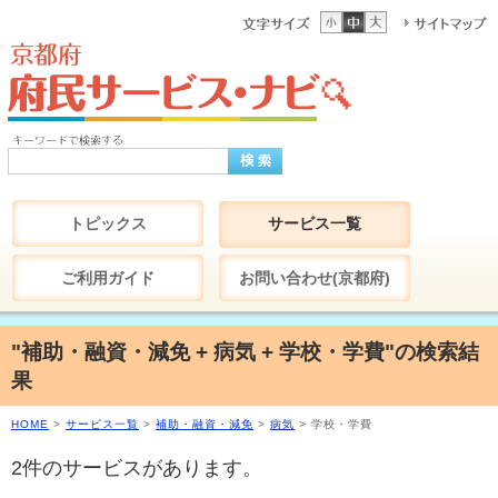
トピックス
サービス一覧
ご利用ガイド
お問い合わせ(京都府)
"補助・融資・減免 + 病気 + 学校・学費"の検索結
果
HOME
>
サービス一覧
>
補助・融資・減免
>
病気
> 学校・学費
2件のサービスがあります。