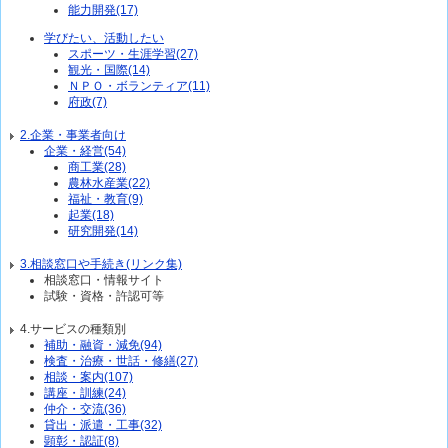
能力開発(17)
学びたい、活動したい
スポーツ・生涯学習(27)
観光・国際(14)
ＮＰＯ・ボランティア(11)
府政(7)
2.企業・事業者向け
企業・経営(54)
商工業(28)
農林水産業(22)
福祉・教育(9)
起業(18)
研究開発(14)
3.相談窓口や手続き(リンク集)
相談窓口・情報サイト
試験・資格・許認可等
4.サービスの種類別
補助・融資・減免(94)
検査・治療・世話・修繕(27)
相談・案内(107)
講座・訓練(24)
仲介・交流(36)
貸出・派遣・工事(32)
顕彰・認証(8)