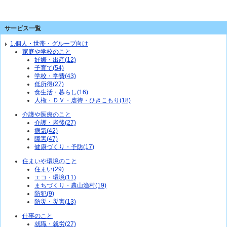
サービス一覧
1.個人・世帯・グループ向け
家庭や学校のこと
妊娠・出産(12)
子育て(54)
学校・学費(43)
低所得(27)
食生活・暮らし(16)
人権・ＤＶ・虐待・ひきこもり(18)
介護や医療のこと
介護・老後(27)
病気(42)
障害(47)
健康づくり・予防(17)
住まいや環境のこと
住まい(29)
エコ・環境(11)
まちづくり・農山漁村(19)
防犯(9)
防災・災害(13)
仕事のこと
就職・就労(27)