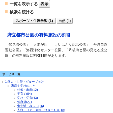
一覧を表示する
表示
検索を続ける
スポーツ・生涯学習 (1)
自然 (1)
府立都市公園の有料施設の割引
「伏見港公園」「太陽が丘」「けいはんな記念公園」「丹波自然
運動公園」「洛西浄化センター公園」「丹後海と星の見える丘公
園」の有料施設に割引制度があります。
サービス一覧
1.個人・世帯・グループ向け
家庭や学校のこと
妊娠・出産(12)
子育て(54)
学校・学費(43)
低所得(27)
食生活・暮らし(16)
人権・ＤＶ・虐待・ひきこもり(18)