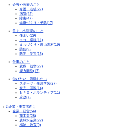
介護や医療のこと
介護・老後(27)
病気(42)
障害(47)
健康づくり・予防(17)
住まいや環境のこと
住まい(29)
エコ・環境(11)
まちづくり・農山漁村(19)
防犯(9)
防災・災害(13)
仕事のこと
就職・就労(27)
能力開発(17)
学びたい、活動したい
スポーツ・生涯学習(27)
観光・国際(14)
ＮＰＯ・ボランティア(11)
府政(7)
2.企業・事業者向け
企業・経営(54)
商工業(28)
農林水産業(22)
福祉・教育(9)