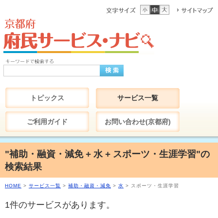
トピックス
サービス一覧
ご利用ガイド
お問い合わせ(京都府)
"補助・融資・減免 + 水 + スポーツ・生涯学習"の
検索結果
HOME
>
サービス一覧
>
補助・融資・減免
>
水
> スポーツ・生涯学習
1件のサービスがあります。