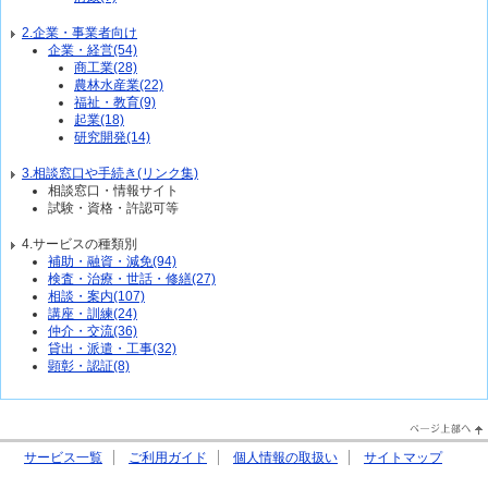
2.企業・事業者向け
企業・経営(54)
商工業(28)
農林水産業(22)
福祉・教育(9)
起業(18)
研究開発(14)
3.相談窓口や手続き(リンク集)
相談窓口・情報サイト
試験・資格・許認可等
4.サービスの種類別
補助・融資・減免(94)
検査・治療・世話・修繕(27)
相談・案内(107)
講座・訓練(24)
仲介・交流(36)
貸出・派遣・工事(32)
顕彰・認証(8)
PageTop↑
サービス一覧
ご利用ガイド
個人情報の取扱い
サイトマップ