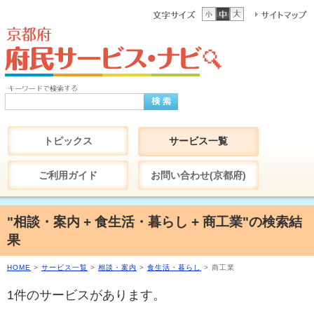
トピックス
サービス一覧
ご利用ガイド
お問い合わせ(京都府)
"相談・案内 + 食生活・暮らし + 商工業"の検索結
果
HOME
>
サービス一覧
>
相談・案内
>
食生活・暮らし
> 商工業
1件のサービスがあります。