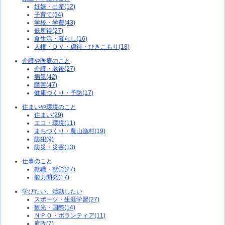
妊娠・出産(12)
子育て(54)
学校・学費(43)
低所得(27)
食生活・暮らし(16)
人権・ＤＶ・虐待・ひきこもり(18)
介護や医療のこと
介護・老後(27)
病気(42)
障害(47)
健康づくり・予防(17)
住まいや環境のこと
住まい(29)
エコ・環境(11)
まちづくり・農山漁村(19)
防犯(9)
防災・災害(13)
仕事のこと
就職・就労(27)
能力開発(17)
学びたい、活動したい
スポーツ・生涯学習(27)
観光・国際(14)
ＮＰＯ・ボランティア(11)
府政(7)