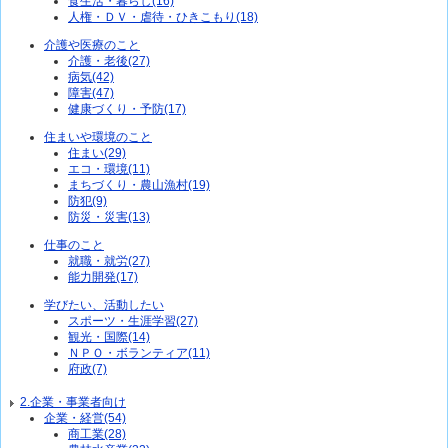
食生活・暮らし(16)
人権・ＤＶ・虐待・ひきこもり(18)
介護や医療のこと
介護・老後(27)
病気(42)
障害(47)
健康づくり・予防(17)
住まいや環境のこと
住まい(29)
エコ・環境(11)
まちづくり・農山漁村(19)
防犯(9)
防災・災害(13)
仕事のこと
就職・就労(27)
能力開発(17)
学びたい、活動したい
スポーツ・生涯学習(27)
観光・国際(14)
ＮＰＯ・ボランティア(11)
府政(7)
2.企業・事業者向け
企業・経営(54)
商工業(28)