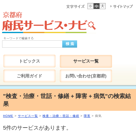
トピックス
サービス一覧
ご利用ガイド
お問い合わせ(京都府)
"検査・治療・世話・修繕 + 障害 + 病気"の検索結
果
HOME
>
サービス一覧
>
検査・治療・世話・修繕
>
障害
> 病気
5件のサービスがあります。