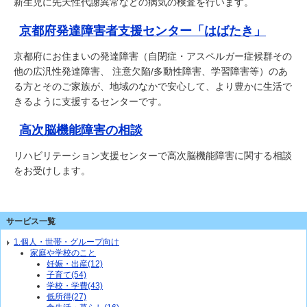
新生児に先天性代謝異常などの病気の検査を行います。
京都府発達障害者支援センター「はばたき」
京都府にお住まいの発達障害（自閉症・アスペルガー症候群その
他の広汎性発達障害、 注意欠陥/多動性障害、学習障害等）のあ
る方とそのご家族が、地域のなかで安心して、より豊かに生活で
きるように支援するセンターです。
高次脳機能障害の相談
リハビリテーション支援センターで高次脳機能障害に関する相談
をお受けします。
サービス一覧
1.個人・世帯・グループ向け
家庭や学校のこと
妊娠・出産(12)
子育て(54)
学校・学費(43)
低所得(27)