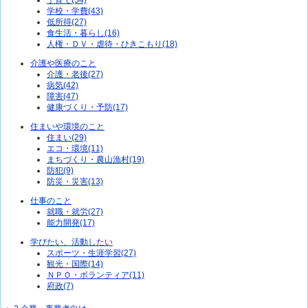
子育て(54)
学校・学費(43)
低所得(27)
食生活・暮らし(16)
人権・ＤＶ・虐待・ひきこもり(18)
介護や医療のこと
介護・老後(27)
病気(42)
障害(47)
健康づくり・予防(17)
住まいや環境のこと
住まい(29)
エコ・環境(11)
まちづくり・農山漁村(19)
防犯(9)
防災・災害(13)
仕事のこと
就職・就労(27)
能力開発(17)
学びたい、活動したい
スポーツ・生涯学習(27)
観光・国際(14)
ＮＰＯ・ボランティア(11)
府政(7)