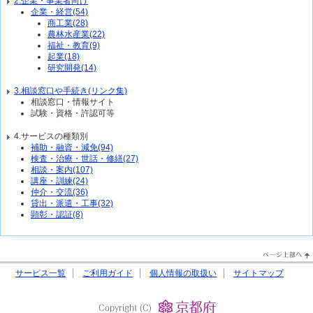
2.企業・事業者向け
企業・経営(54)
商工業(28)
農林水産業(22)
福祉・教育(9)
起業(18)
研究開発(14)
3.相談窓口や手続き(リンク集)
相談窓口・情報サイト
試験・資格・許認可等
4.サービスの種類別
補助・融資・減免(94)
検査・治療・世話・修繕(27)
相談・案内(107)
講座・訓練(24)
仲介・交流(36)
貸出・派遣・工事(32)
顕彰・認証(8)
PageTop↑
サービス一覧
ご利用ガイド
個人情報の取扱い
サイトマップ